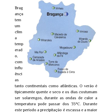
Brag
ança
tem
um
clim
a
temp
erad
o,
com
influ
ênci
as
tanto continentais como atlânticas. O verão é
tipicamente quente e seco e os dias costumam
ser solarengos, durante as ondas de calor a
temperatura pode passar dos 35°C. Durante
este período a precipitação é escassa e a maior