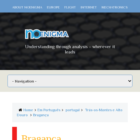
ABOUT NOENIGMA
EUROPE
FLIGHT
INTERNET
MECHATRONICS
SCIENCE
SPACE
TECHNOLOGY
VIDEO DOCUMENTARIES
WAR
WORLD
Understanding through analysis - wherever it
leads
Home
Em Português
portugal
Trás-os-Montes e Alto
Douro
Bragança
Bragança