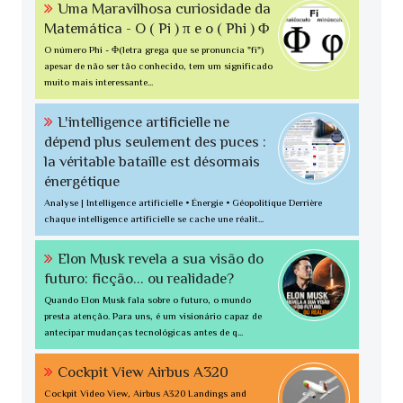
Uma Maravilhosa curiosidade da
Matemática - O ( Pi ) π e o ( Phi ) Φ
O número Phi - Φ(letra grega que se pronuncia "fi")
apesar de não ser tão conhecido, tem um significado
muito mais interessante...
L'intelligence artificielle ne
dépend plus seulement des puces :
la véritable bataille est désormais
énergétique
Analyse | Intelligence artificielle • Énergie • Géopolitique Derrière
chaque intelligence artificielle se cache une réalit...
Elon Musk revela a sua visão do
futuro: ficção... ou realidade?
Quando Elon Musk fala sobre o futuro, o mundo
presta atenção. Para uns, é um visionário capaz de
antecipar mudanças tecnológicas antes de q...
Cockpit View Airbus A320
Cockpit Video View, Airbus A320 Landings and