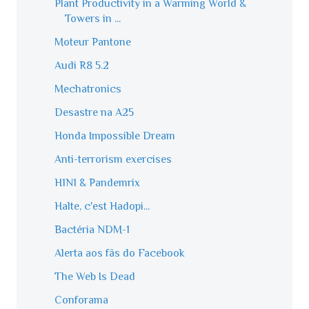
Plant Productivity in a Warming World &
Towers in ...
Moteur Pantone
Audi R8 5.2
Mechatronics
Desastre na A25
Honda Impossible Dream
Anti-terrorism exercises
H1N1 & Pandemrix
Halte, c'est Hadopi...
Bactéria NDM-1
Alerta aos fãs do Facebook
The Web Is Dead
Conforama