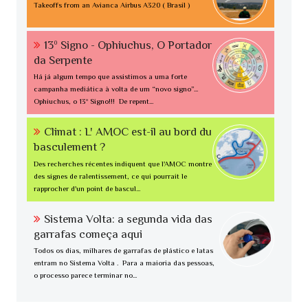
Takeoffs from an Avianca Airbus A320 ( Brasil )
13º Signo - Ophiuchus, O Portador
da Serpente
Há já algum tempo que assistimos a uma forte
campanha mediática à volta de um “novo signo”...
Ophiuchus, o 13º Signo!!! De repent...
Climat : L' AMOC est-il au bord du
basculement ?
Des recherches récentes indiquent que l'AMOC montre
des signes de ralentissement, ce qui pourrait le
rapprocher d'un point de bascul...
Sistema Volta: a segunda vida das
garrafas começa aqui
Todos os dias, milhares de garrafas de plástico e latas
entram no Sistema Volta . Para a maioria das pessoas,
o processo parece terminar no...