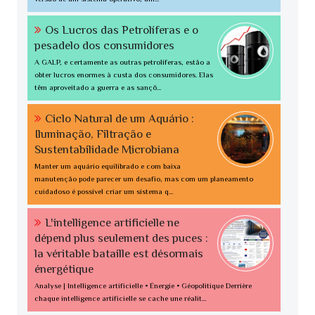
Os Lucros das Petrolíferas e o
pesadelo dos consumidores
A GALP, e certamente as outras petrolíferas, estão a
obter lucros enormes à custa dos consumidores. Elas
têm aproveitado a guerra e as sançõ...
Ciclo Natural de um Aquário :
Iluminação, Filtração e
Sustentabilidade Microbiana
Manter um aquário equilibrado e com baixa
manutenção pode parecer um desafio, mas com um planeamento
cuidadoso é possível criar um sistema q...
L'intelligence artificielle ne
dépend plus seulement des puces :
la véritable bataille est désormais
énergétique
Analyse | Intelligence artificielle • Énergie • Géopolitique Derrière
chaque intelligence artificielle se cache une réalit...