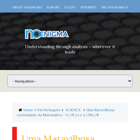
ABOUT NOENIGMA
EUROPE
FLIGHT
INTERNET
MECHATRONICS
SCIENCE
SPACE
TECHNOLOGY
VIDEO DOCUMENTARIES
WAR
WORLD
Understanding through analysis - wherever it
leads
Home
Em Português
SCIENCE
Uma Maravilhosa
curiosidade da Matemática - O ( Pi ) π e o ( Phi ) Φ
Uma Maravilhosa