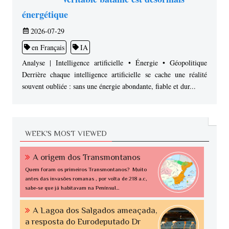
énergétique
2026-07-29
en Français
IA
Analyse | Intelligence artificielle • Énergie • Géopolitique
Derrière chaque intelligence artificielle se cache une réalité
souvent oubliée : sans une énergie abondante, fiable et dur...
WEEK'S MOST VIEWED
A origem dos Transmontanos
Quem foram os primeiros Transmontanos? Muito
antes das invasões romanas , por volta de 218 a.c,
sabe-se que já habitavam na Penínsul...
A Lagoa dos Salgados ameaçada,
a resposta do Eurodeputado Dr