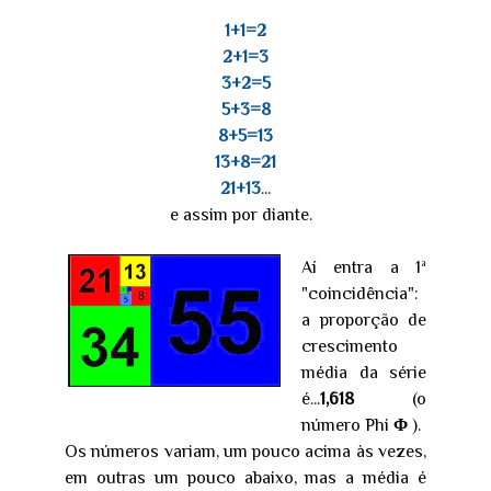
1+1=2
2+1=3
3+2=5
5+3=8
8+5=13
13+8=21
21+13
...
e assim por diante.
Aí entra a 1ª
"coincidência":
a proporção de
crescimento
média da série
é...
1,618
(o
número Phi
Φ
).
Os números variam, um pouco acima às vezes,
em outras um pouco abaixo, mas a média é