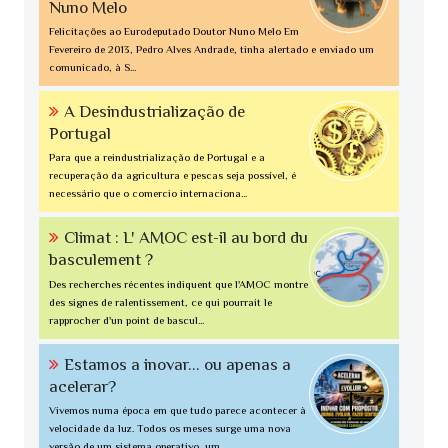
Nuno Melo
Felicitações ao Eurodeputado Doutor Nuno Melo Em
Fevereiro de 2013, Pedro Alves Andrade, tinha alertado e enviado um
comunicado, à S...
A Desindustrialização de
Portugal
Para que a reindustrialização de Portugal e a
recuperação da agricultura e pescas seja possível, é
necessário que o comercio internaciona...
Climat : L' AMOC est-il au bord du
basculement ?
Des recherches récentes indiquent que l'AMOC montre
des signes de ralentissement, ce qui pourrait le
rapprocher d'un point de bascul...
Estamos a inovar... ou apenas a
acelerar?
Vivemos numa época em que tudo parece acontecer à
velocidade da luz. Todos os meses surge uma nova
versão de um sistema operativo, um...