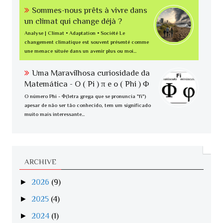
Sommes-nous prêts à vivre dans
un climat qui change déjà ?
Analyse | Climat • Adaptation • Société Le
changement climatique est souvent présenté comme
une menace située dans un avenir plus ou moi...
Uma Maravilhosa curiosidade da
Matemática - O ( Pi ) π e o ( Phi ) Φ
O número Phi - Φ(letra grega que se pronuncia "fi")
apesar de não ser tão conhecido, tem um significado
muito mais interessante...
ARCHIVE
►
2026
(9)
►
2025
(4)
►
2024
(1)