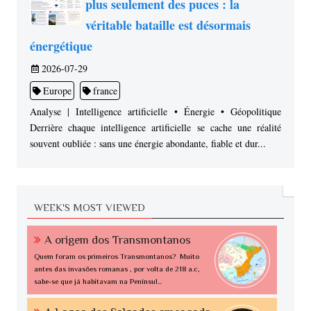
plus seulement des puces : la
véritable bataille est désormais
énergétique
2026-07-29
Europe
france
Analyse | Intelligence artificielle • Énergie • Géopolitique
Derrière chaque intelligence artificielle se cache une réalité
souvent oubliée : sans une énergie abondante, fiable et dur...
WEEK'S MOST VIEWED
A origem dos Transmontanos
Quem foram os primeiros Transmontanos? Muito
antes das invasões romanas , por volta de 218 a.c,
sabe-se que já habitavam na Penínsul...