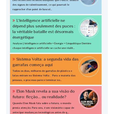
des signes de ralentissement, ce qui pourrait le
rapprocher d'un point de bascul...
L'intelligence artificielle ne
dépend plus seulement des puces :
la véritable bataille est désormais
énergétique
Analyse | Intelligence artificielle • Énergie • Géopolitique Derrière
chaque intelligence artificielle se cache une réalit...
Sistema Volta: a segunda vida das
garrafas começa aqui
Todos os dias, milhares de garrafas de plástico e
latas entram no Sistema Volta . Para a maioria das
pessoas, o processo parece terminar no...
Elon Musk revela a sua visão do
futuro: ficção... ou realidade?
Quando Elon Musk fala sobre o futuro, o mundo
presta atenção. Para uns, é um visionário capaz de
antecipar mudanças tecnológicas antes de q...