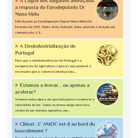
A Lagoa dos Salgados ameaçada,
a resposta do Eurodeputado Dr
Nuno Melo
Felicitações ao Eurodeputado Doutor Nuno Melo Em
Fevereiro de 2013, Pedro Alves Andrade, tinha alertado e enviado um
comunicado, à S...
A Desindustrialização de
Portugal
Para que a reindustrialização de Portugal e a
recuperação da agricultura e pescas seja possível, é
necessário que o comercio internaciona...
Estamos a inovar... ou apenas a
acelerar?
Vivemos numa época em que tudo parece acontecer à
velocidade da luz. Todos os meses surge uma nova
versão de um sistema operativo, um...
Climat : L' AMOC est-il au bord du
basculement ?
Des recherches récentes indiquent que l'AMOC montre