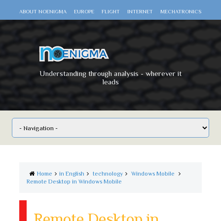
ABOUT NOENIGMA
EUROPE
FLIGHT
INTERNET
MECHATRONICS
SCIENCE
SPACE
TECHNOLOGY
VIDEO DOCUMENTARIES
WAR
WORLD
Understanding through analysis - wherever it
leads
Home
in English
technology
Windows Mobile
Remote Desktop in Windows Mobile
Remote Desktop in