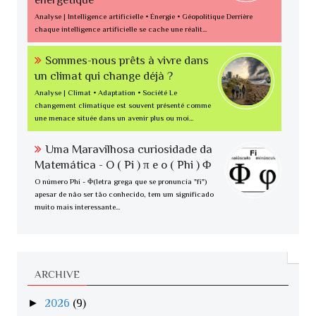
Analyse | Intelligence artificielle • Énergie • Géopolitique Derrière
chaque intelligence artificielle se cache une réalit...
Sommes-nous prêts à vivre dans
un climat qui change déjà ?
Analyse | Climat • Adaptation • Société Le
changement climatique est souvent présenté comme
une menace située dans un avenir plus ou moi...
Uma Maravilhosa curiosidade da
Matemática - O ( Pi ) π e o ( Phi ) Φ
O número Phi - Φ(letra grega que se pronuncia "fi")
apesar de não ser tão conhecido, tem um significado
muito mais interessante...
ARCHIVE
►
2026
(9)