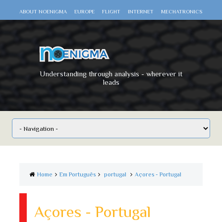
ABOUT NOENIGMA
EUROPE
FLIGHT
INTERNET
MECHATRONICS
SCIENCE
SPACE
TECHNOLOGY
VIDEO DOCUMENTARIES
WAR
WORLD
Understanding through analysis - wherever it
leads
Home
Em Português
portugal
Açores - Portugal
Açores - Portugal