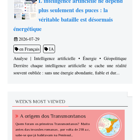
L'intelligence artificielle ne dépend
plus seulement des puces : la
véritable bataille est désormais
énergétique
2026-07-29
en Français
IA
Analyse | Intelligence artificielle • Énergie • Géopolitique
Derrière chaque intelligence artificielle se cache une réalité
souvent oubliée : sans une énergie abondante, fiable et dur...
WEEK'S MOST VIEWED
A origem dos Transmontanos
Quem foram os primeiros Transmontanos? Muito
antes das invasões romanas , por volta de 218 a.c,
sabe-se que já habitavam na Penínsul...