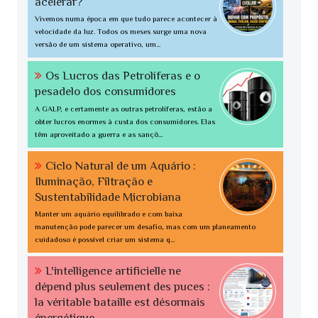
acelerar?
Vivemos numa época em que tudo parece acontecer à
velocidade da luz. Todos os meses surge uma nova
versão de um sistema operativo, um...
Os Lucros das Petrolíferas e o
pesadelo dos consumidores
A GALP, e certamente as outras petrolíferas, estão a
obter lucros enormes à custa dos consumidores. Elas
têm aproveitado a guerra e as sançõ...
Ciclo Natural de um Aquário :
Iluminação, Filtração e
Sustentabilidade Microbiana
Manter um aquário equilibrado e com baixa
manutenção pode parecer um desafio, mas com um planeamento
cuidadoso é possível criar um sistema q...
L'intelligence artificielle ne
dépend plus seulement des puces :
la véritable bataille est désormais
énergétique