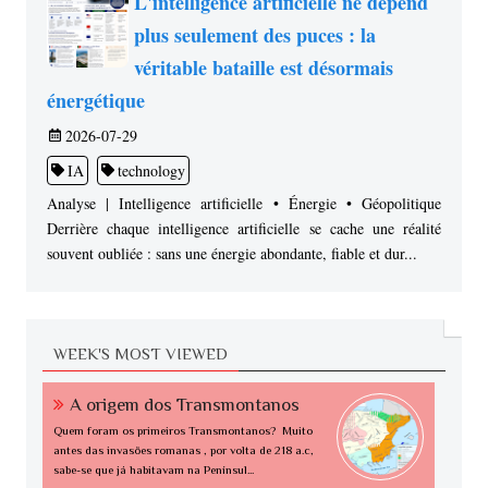
L'intelligence artificielle ne dépend
plus seulement des puces : la
véritable bataille est désormais
énergétique
2026-07-29
IA
technology
Analyse | Intelligence artificielle • Énergie • Géopolitique
Derrière chaque intelligence artificielle se cache une réalité
souvent oubliée : sans une énergie abondante, fiable et dur...
WEEK'S MOST VIEWED
A origem dos Transmontanos
Quem foram os primeiros Transmontanos? Muito
antes das invasões romanas , por volta de 218 a.c,
sabe-se que já habitavam na Penínsul...