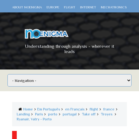
ABOUT NOENIGMA
EUROPE
FLIGHT
INTERNET
MECHATRONICS
SCIENCE
SPACE
TECHNOLOGY
VIDEO DOCUMENTARIES
WAR
WORLD
Understanding through analysis - wherever it
leads
Home
Em Português
en Français
flight
france
Landing
Paris
porto
portugal
Take off
Troyes
Ryanair, Vatry - Porto