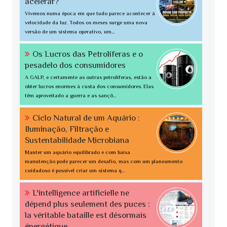
acelerar?
Vivemos numa época em que tudo parece acontecer à
velocidade da luz. Todos os meses surge uma nova
versão de um sistema operativo, um...
Os Lucros das Petrolíferas e o
pesadelo dos consumidores
A GALP, e certamente as outras petrolíferas, estão a
obter lucros enormes à custa dos consumidores. Elas
têm aproveitado a guerra e as sançõ...
Ciclo Natural de um Aquário :
Iluminação, Filtração e
Sustentabilidade Microbiana
Manter um aquário equilibrado e com baixa
manutenção pode parecer um desafio, mas com um planeamento
cuidadoso é possível criar um sistema q...
L'intelligence artificielle ne
dépend plus seulement des puces :
la véritable bataille est désormais
énergétique