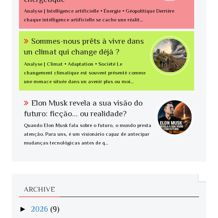
Analyse | Intelligence artificielle • Énergie • Géopolitique Derrière
chaque intelligence artificielle se cache une réalit...
Sommes-nous prêts à vivre dans
un climat qui change déjà ?
Analyse | Climat • Adaptation • Société Le
changement climatique est souvent présenté comme
une menace située dans un avenir plus ou moi...
Elon Musk revela a sua visão do
futuro: ficção... ou realidade?
Quando Elon Musk fala sobre o futuro, o mundo presta
atenção. Para uns, é um visionário capaz de antecipar
mudanças tecnológicas antes de q...
ARCHIVE
►
2026
(9)