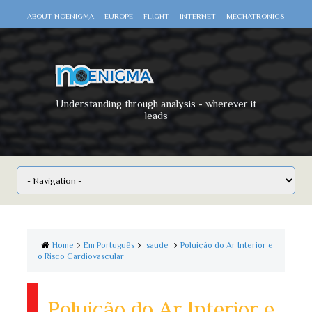
ABOUT NOENIGMA
EUROPE
FLIGHT
INTERNET
MECHATRONICS
SCIENCE
SPACE
TECHNOLOGY
VIDEO DOCUMENTARIES
WAR
WORLD
Understanding through analysis - wherever it
leads
Home
Em Português
saude
Poluição do Ar Interior e
o Risco Cardiovascular
Poluição do Ar Interior e