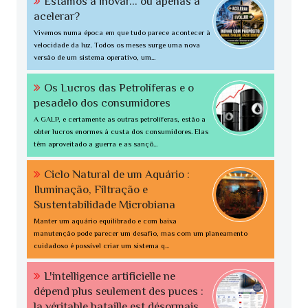
Estamos a inovar... ou apenas a
acelerar?
Vivemos numa época em que tudo parece acontecer à
velocidade da luz. Todos os meses surge uma nova
versão de um sistema operativo, um...
Os Lucros das Petrolíferas e o
pesadelo dos consumidores
A GALP, e certamente as outras petrolíferas, estão a
obter lucros enormes à custa dos consumidores. Elas
têm aproveitado a guerra e as sançõ...
Ciclo Natural de um Aquário :
Iluminação, Filtração e
Sustentabilidade Microbiana
Manter um aquário equilibrado e com baixa
manutenção pode parecer um desafio, mas com um planeamento
cuidadoso é possível criar um sistema q...
L'intelligence artificielle ne
dépend plus seulement des puces :
la véritable bataille est désormais