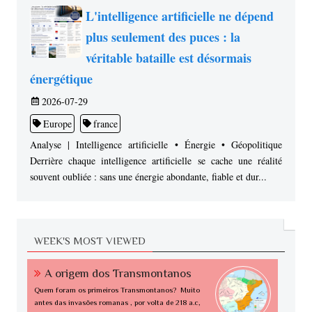
L'intelligence artificielle ne dépend
plus seulement des puces : la
véritable bataille est désormais
énergétique
2026-07-29
Europe
france
Analyse | Intelligence artificielle • Énergie • Géopolitique
Derrière chaque intelligence artificielle se cache une réalité
souvent oubliée : sans une énergie abondante, fiable et dur...
WEEK'S MOST VIEWED
A origem dos Transmontanos
Quem foram os primeiros Transmontanos? Muito
antes das invasões romanas , por volta de 218 a.c,