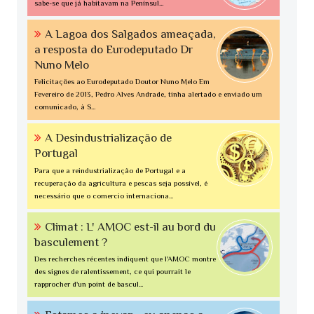
sabe-se que já habitavam na Penínsul...
A Lagoa dos Salgados ameaçada,
a resposta do Eurodeputado Dr
Nuno Melo
Felicitações ao Eurodeputado Doutor Nuno Melo Em
Fevereiro de 2013, Pedro Alves Andrade, tinha alertado e enviado um
comunicado, à S...
A Desindustrialização de
Portugal
Para que a reindustrialização de Portugal e a
recuperação da agricultura e pescas seja possível, é
necessário que o comercio internaciona...
Climat : L' AMOC est-il au bord du
basculement ?
Des recherches récentes indiquent que l'AMOC montre
des signes de ralentissement, ce qui pourrait le
rapprocher d'un point de bascul...