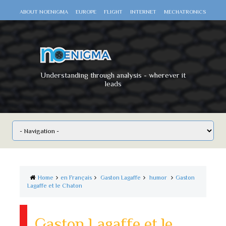
ABOUT NOENIGMA
EUROPE
FLIGHT
INTERNET
MECHATRONICS
SCIENCE
SPACE
TECHNOLOGY
VIDEO DOCUMENTARIES
WAR
WORLD
Understanding through analysis - wherever it
leads
Home
en Français
Gaston Lagaffe
humor
Gaston
Lagaffe et le Chaton
Gaston Lagaffe et le