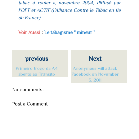
tabac à rouler », novembre 2004, diffusé par
l’OFT et ACTIF (l’Alliance Contre le Tabac en Ile
de France).
Voir Aussi
:
Le tabagisme " mineur "
previous
Next
Primeiro troço da A4
Anonymous will attack
aberto ao Trânsito
Facebook on November
5, 2011
No comments:
Post a Comment