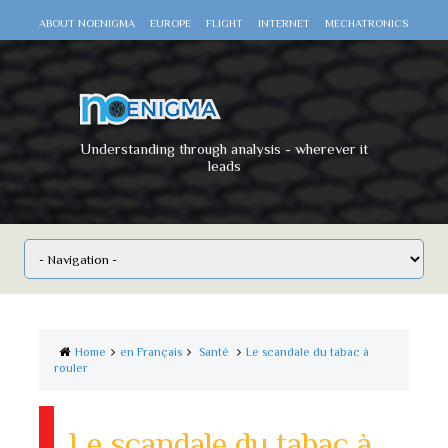
ABOUT NOENIGMA
EUROPE
FLIGHT
INTERNET
MECHATRONICS
SCIENCE
SPACE
TECHNOLOGY
VIDEO DOCUMENTARIES
WAR
WORLD
Understanding through analysis - wherever it
leads
Home
en Français
Santé
Le scandale du tabac à
rouler
Le scandale du tabac à