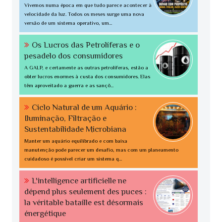
Vivemos numa época em que tudo parece acontecer à
velocidade da luz. Todos os meses surge uma nova
versão de um sistema operativo, um...
Os Lucros das Petrolíferas e o
pesadelo dos consumidores
A GALP, e certamente as outras petrolíferas, estão a
obter lucros enormes à custa dos consumidores. Elas
têm aproveitado a guerra e as sançõ...
Ciclo Natural de um Aquário :
Iluminação, Filtração e
Sustentabilidade Microbiana
Manter um aquário equilibrado e com baixa
manutenção pode parecer um desafio, mas com um planeamento
cuidadoso é possível criar um sistema q...
L'intelligence artificielle ne
dépend plus seulement des puces :
la véritable bataille est désormais
énergétique