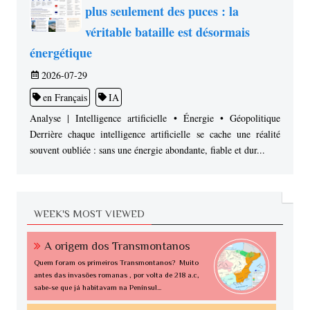
plus seulement des puces : la
véritable bataille est désormais
énergétique
2026-07-29
en Français
IA
Analyse | Intelligence artificielle • Énergie • Géopolitique
Derrière chaque intelligence artificielle se cache une réalité
souvent oubliée : sans une énergie abondante, fiable et dur...
WEEK'S MOST VIEWED
A origem dos Transmontanos
Quem foram os primeiros Transmontanos? Muito
antes das invasões romanas , por volta de 218 a.c,
sabe-se que já habitavam na Penínsul...