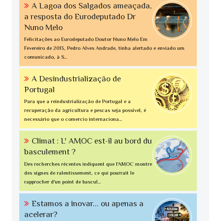
A Lagoa dos Salgados ameaçada,
a resposta do Eurodeputado Dr
Nuno Melo
Felicitações ao Eurodeputado Doutor Nuno Melo Em
Fevereiro de 2013, Pedro Alves Andrade, tinha alertado e enviado um
comunicado, à S...
A Desindustrialização de
Portugal
Para que a reindustrialização de Portugal e a
recuperação da agricultura e pescas seja possível, é
necessário que o comercio internaciona...
Climat : L' AMOC est-il au bord du
basculement ?
Des recherches récentes indiquent que l'AMOC montre
des signes de ralentissement, ce qui pourrait le
rapprocher d'un point de bascul...
Estamos a inovar... ou apenas a
acelerar?