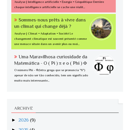
Analyse | Intelligence artificielle • Énergie • Géopolitique Derrière
chaque intelligence artificielle se cache une réalit...
Sommes-nous prêts à vivre dans
un climat qui change déjà ?
Analyse | Climat • Adaptation • Société Le
changement climatique est souvent présenté comme
une menace située dans un avenir plus ou moi...
Uma Maravilhosa curiosidade da
Matemática - O ( Pi ) π e o ( Phi ) Φ
O número Phi - Φ(letra grega que se pronuncia "fi")
apesar de não ser tão conhecido, tem um significado
muito mais interessante...
ARCHIVE
►
2026
(9)
►
2025
(4)