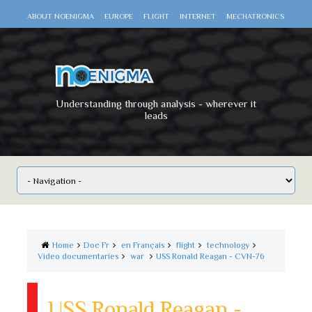
ABOUT NOENIGMA
EUROPE
FLIGHT
INTERNET
MECHATRONICS
SCIENCE
SPACE
TECHNOLOGY
VIDEO DOCUMENTARIES
WAR
WORLD
Understanding through analysis - wherever it
leads
Home
Doc Fr
en Français
flight
technology
Video documentaries
war
USS Ronald Reagan - CVN-76
USS Ronald Reagan -