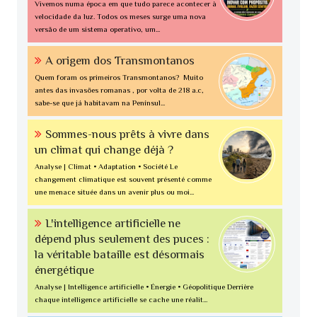
Vivemos numa época em que tudo parece acontecer à
velocidade da luz. Todos os meses surge uma nova
versão de um sistema operativo, um...
A origem dos Transmontanos
Quem foram os primeiros Transmontanos? Muito
antes das invasões romanas , por volta de 218 a.c,
sabe-se que já habitavam na Penínsul...
Sommes-nous prêts à vivre dans
un climat qui change déjà ?
Analyse | Climat • Adaptation • Société Le
changement climatique est souvent présenté comme
une menace située dans un avenir plus ou moi...
L'intelligence artificielle ne
dépend plus seulement des puces :
la véritable bataille est désormais
énergétique
Analyse | Intelligence artificielle • Énergie • Géopolitique Derrière
chaque intelligence artificielle se cache une réalit...