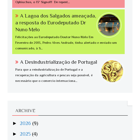
Ophiuchus, o 13º Signo!!! De repent...
A Lagoa dos Salgados ameaçada,
a resposta do Eurodeputado Dr
Nuno Melo
Felicitações ao Eurodeputado Doutor Nuno Melo Em
Fevereiro de 2013, Pedro Alves Andrade, tinha alertado e enviado um
comunicado, à S...
A Desindustrialização de Portugal
Para que a reindustrialização de Portugal e a
recuperação da agricultura e pescas seja possível, é
necessário que o comercio internaciona...
ARCHIVE
►
2026
(9)
►
2025
(4)