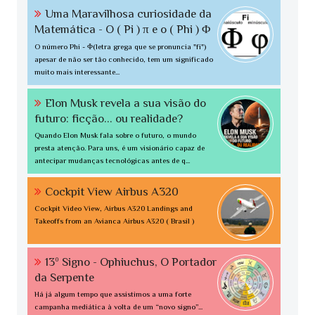
Uma Maravilhosa curiosidade da
Matemática - O ( Pi ) π e o ( Phi ) Φ
O número Phi - Φ(letra grega que se pronuncia "fi")
apesar de não ser tão conhecido, tem um significado
muito mais interessante...
Elon Musk revela a sua visão do
futuro: ficção... ou realidade?
Quando Elon Musk fala sobre o futuro, o mundo
presta atenção. Para uns, é um visionário capaz de
antecipar mudanças tecnológicas antes de q...
Cockpit View Airbus A320
Cockpit Video View, Airbus A320 Landings and
Takeoffs from an Avianca Airbus A320 ( Brasil )
13º Signo - Ophiuchus, O Portador
da Serpente
Há já algum tempo que assistimos a uma forte
campanha mediática à volta de um “novo signo”...