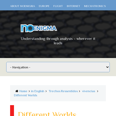
ABOUT NOENIGMA
EUROPE
FLIGHT
INTERNET
MECHATRONICS
SCIENCE
SPACE
TECHNOLOGY
VIDEO DOCUMENTARIES
WAR
WORLD
Understanding through analysis - wherever it
leads
Home
in English
Trechos Ressentidos
vivencias
Different Worlds
Different Worlds