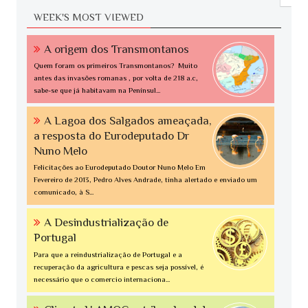
WEEK'S MOST VIEWED
A origem dos Transmontanos
Quem foram os primeiros Transmontanos? Muito
antes das invasões romanas , por volta de 218 a.c,
sabe-se que já habitavam na Penínsul...
A Lagoa dos Salgados ameaçada,
a resposta do Eurodeputado Dr
Nuno Melo
Felicitações ao Eurodeputado Doutor Nuno Melo Em
Fevereiro de 2013, Pedro Alves Andrade, tinha alertado e enviado um
comunicado, à S...
A Desindustrialização de
Portugal
Para que a reindustrialização de Portugal e a
recuperação da agricultura e pescas seja possível, é
necessário que o comercio internaciona...