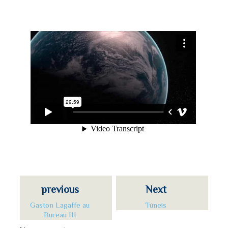
previous
Next
Gaston Lagaffe au
Túneis
Bureau III