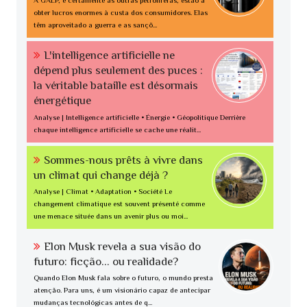
A GALP, e certamente as outras petrolíferas, estão a
obter lucros enormes à custa dos consumidores. Elas
têm aproveitado a guerra e as sançõ...
L'intelligence artificielle ne
dépend plus seulement des puces :
la véritable bataille est désormais
énergétique
Analyse | Intelligence artificielle • Énergie • Géopolitique Derrière
chaque intelligence artificielle se cache une réalit...
Sommes-nous prêts à vivre dans
un climat qui change déjà ?
Analyse | Climat • Adaptation • Société Le
changement climatique est souvent présenté comme
une menace située dans un avenir plus ou moi...
Elon Musk revela a sua visão do
futuro: ficção... ou realidade?
Quando Elon Musk fala sobre o futuro, o mundo presta
atenção. Para uns, é um visionário capaz de antecipar
mudanças tecnológicas antes de q...