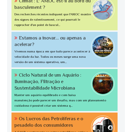
Climat : L' AMOC est-il au bord du
basculement ?
Des recherches récentes indiquent que l'AMOC montre
des signes de ralentissement, ce qui pourrait le
rapprocher d'un point de bascul...
Estamos a inovar... ou apenas a
acelerar?
Vivemos numa época em que tudo parece acontecer à
velocidade da luz. Todos os meses surge uma nova
versão de um sistema operativo, um...
Ciclo Natural de um Aquário :
Iluminação, Filtração e
Sustentabilidade Microbiana
Manter um aquário equilibrado e com baixa
manutenção pode parecer um desafio, mas com um planeamento
cuidadoso é possível criar um sistema q...
Os Lucros das Petrolíferas e o
pesadelo dos consumidores