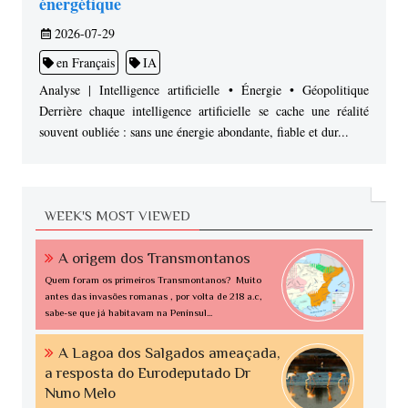
énergétique
2026-07-29
en Français
IA
Analyse | Intelligence artificielle • Énergie • Géopolitique
Derrière chaque intelligence artificielle se cache une réalité
souvent oubliée : sans une énergie abondante, fiable et dur...
WEEK'S MOST VIEWED
A origem dos Transmontanos
Quem foram os primeiros Transmontanos? Muito
antes das invasões romanas , por volta de 218 a.c,
sabe-se que já habitavam na Penínsul...
A Lagoa dos Salgados ameaçada,
a resposta do Eurodeputado Dr
Nuno Melo