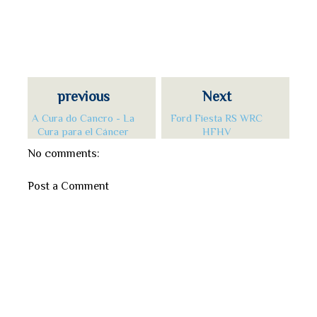
previous
Next
A Cura do Cancro - La
Ford Fiesta RS WRC
Cura para el Cáncer
HFHV
No comments:
Post a Comment