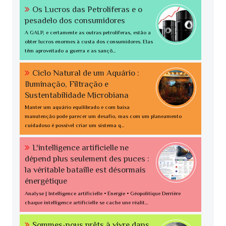
Os Lucros das Petrolíferas e o
pesadelo dos consumidores
A GALP, e certamente as outras petrolíferas, estão a
obter lucros enormes à custa dos consumidores. Elas
têm aproveitado a guerra e as sançõ...
Ciclo Natural de um Aquário :
Iluminação, Filtração e
Sustentabilidade Microbiana
Manter um aquário equilibrado e com baixa
manutenção pode parecer um desafio, mas com um planeamento
cuidadoso é possível criar um sistema q...
L'intelligence artificielle ne
dépend plus seulement des puces :
la véritable bataille est désormais
énergétique
Analyse | Intelligence artificielle • Énergie • Géopolitique Derrière
chaque intelligence artificielle se cache une réalit...
Sommes-nous prêts à vivre dans