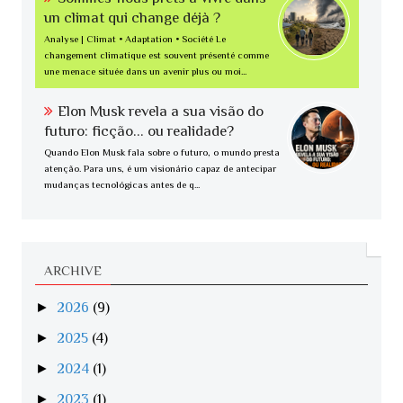
un climat qui change déjà ?
Analyse | Climat • Adaptation • Société Le
changement climatique est souvent présenté comme
une menace située dans un avenir plus ou moi...
Elon Musk revela a sua visão do
futuro: ficção... ou realidade?
Quando Elon Musk fala sobre o futuro, o mundo presta
atenção. Para uns, é um visionário capaz de antecipar
mudanças tecnológicas antes de q...
ARCHIVE
►
2026
(9)
►
2025
(4)
►
2024
(1)
►
2023
(1)