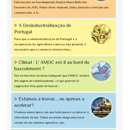
Felicitações ao Eurodeputado Doutor Nuno Melo Em
Fevereiro de 2013, Pedro Alves Andrade, tinha alertado e enviado um
comunicado, à S...
A Desindustrialização de
Portugal
Para que a reindustrialização de Portugal e a
recuperação da agricultura e pescas seja possível, é
necessário que o comercio internaciona...
Climat : L' AMOC est-il au bord du
basculement ?
Des recherches récentes indiquent que l'AMOC montre
des signes de ralentissement, ce qui pourrait le
rapprocher d'un point de bascul...
Estamos a inovar... ou apenas a
acelerar?
Vivemos numa época em que tudo parece acontecer à
velocidade da luz. Todos os meses surge uma nova
versão de um sistema operativo, um...