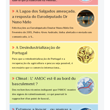
sabe-se que já habitavam na Penínsul...
A Lagoa dos Salgados ameaçada,
a resposta do Eurodeputado Dr
Nuno Melo
Felicitações ao Eurodeputado Doutor Nuno Melo Em
Fevereiro de 2013, Pedro Alves Andrade, tinha alertado e enviado um
comunicado, à S...
A Desindustrialização de
Portugal
Para que a reindustrialização de Portugal e a
recuperação da agricultura e pescas seja possível, é
necessário que o comercio internaciona...
Climat : L' AMOC est-il au bord du
basculement ?
Des recherches récentes indiquent que l'AMOC montre
des signes de ralentissement, ce qui pourrait le
rapprocher d'un point de bascul...
Estamos a inovar... ou apenas a