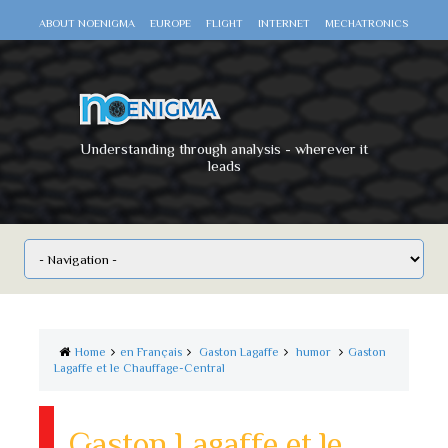
ABOUT NOENIGMA
EUROPE
FLIGHT
INTERNET
MECHATRONICS
SCIENCE
SPACE
TECHNOLOGY
VIDEO DOCUMENTARIES
WAR
WORLD
Understanding through analysis - wherever it
leads
Home
en Français
Gaston Lagaffe
humor
Gaston
Lagaffe et le Chauffage-Central
Gaston Lagaffe et le