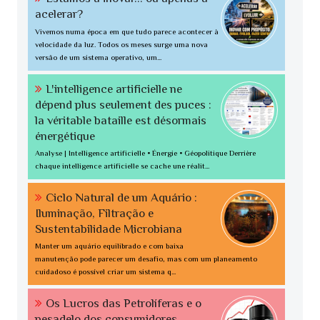
acelerar?
Vivemos numa época em que tudo parece acontecer à
velocidade da luz. Todos os meses surge uma nova
versão de um sistema operativo, um...
L'intelligence artificielle ne
dépend plus seulement des puces :
la véritable bataille est désormais
énergétique
Analyse | Intelligence artificielle • Énergie • Géopolitique Derrière
chaque intelligence artificielle se cache une réalit...
Ciclo Natural de um Aquário :
Iluminação, Filtração e
Sustentabilidade Microbiana
Manter um aquário equilibrado e com baixa
manutenção pode parecer um desafio, mas com um planeamento
cuidadoso é possível criar um sistema q...
Os Lucros das Petrolíferas e o
pesadelo dos consumidores