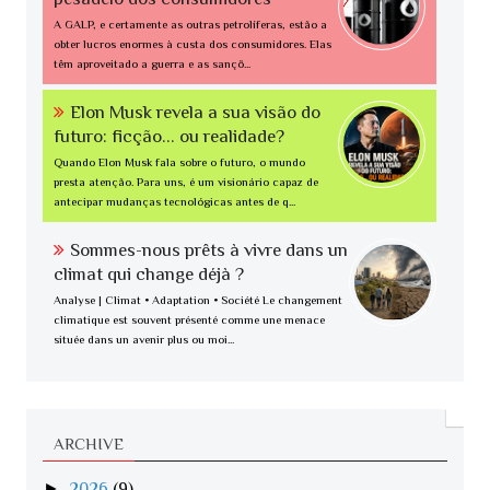
A GALP, e certamente as outras petrolíferas, estão a
obter lucros enormes à custa dos consumidores. Elas
têm aproveitado a guerra e as sançõ...
Elon Musk revela a sua visão do
futuro: ficção... ou realidade?
Quando Elon Musk fala sobre o futuro, o mundo
presta atenção. Para uns, é um visionário capaz de
antecipar mudanças tecnológicas antes de q...
Sommes-nous prêts à vivre dans un
climat qui change déjà ?
Analyse | Climat • Adaptation • Société Le changement
climatique est souvent présenté comme une menace
située dans un avenir plus ou moi...
ARCHIVE
►
2026
(9)