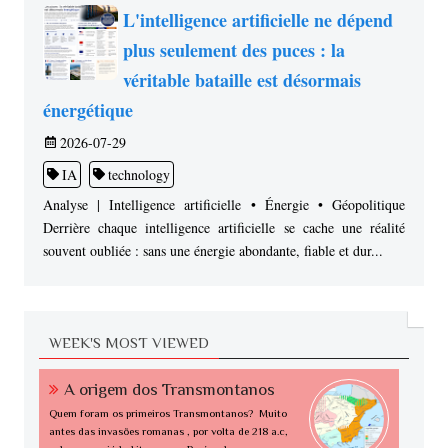
L'intelligence artificielle ne dépend
plus seulement des puces : la
véritable bataille est désormais
énergétique
2026-07-29
IA
technology
Analyse | Intelligence artificielle • Énergie • Géopolitique
Derrière chaque intelligence artificielle se cache une réalité
souvent oubliée : sans une énergie abondante, fiable et dur...
WEEK'S MOST VIEWED
A origem dos Transmontanos
Quem foram os primeiros Transmontanos? Muito
antes das invasões romanas , por volta de 218 a.c,