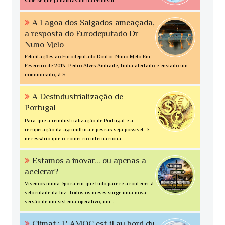
sabe-se que já habitavam na Penínsul...
A Lagoa dos Salgados ameaçada,
a resposta do Eurodeputado Dr
Nuno Melo
Felicitações ao Eurodeputado Doutor Nuno Melo Em
Fevereiro de 2013, Pedro Alves Andrade, tinha alertado e enviado um
comunicado, à S...
A Desindustrialização de
Portugal
Para que a reindustrialização de Portugal e a
recuperação da agricultura e pescas seja possível, é
necessário que o comercio internaciona...
Estamos a inovar... ou apenas a
acelerar?
Vivemos numa época em que tudo parece acontecer à
velocidade da luz. Todos os meses surge uma nova
versão de um sistema operativo, um...
Climat : L' AMOC est-il au bord du