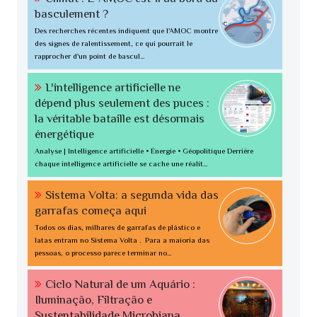
basculement ?
Des recherches récentes indiquent que l'AMOC montre
des signes de ralentissement, ce qui pourrait le
rapprocher d'un point de bascul...
L'intelligence artificielle ne
dépend plus seulement des puces :
la véritable bataille est désormais
énergétique
Analyse | Intelligence artificielle • Énergie • Géopolitique Derrière
chaque intelligence artificielle se cache une réalit...
Sistema Volta: a segunda vida das
garrafas começa aqui
Todos os dias, milhares de garrafas de plástico e
latas entram no Sistema Volta . Para a maioria das
pessoas, o processo parece terminar no...
Ciclo Natural de um Aquário :
Iluminação, Filtração e
Sustentabilidade Microbiana