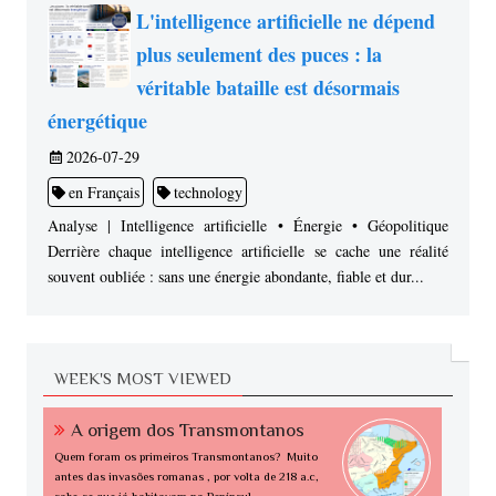
L'intelligence artificielle ne dépend
plus seulement des puces : la
véritable bataille est désormais
énergétique
2026-07-29
en Français
technology
Analyse | Intelligence artificielle • Énergie • Géopolitique
Derrière chaque intelligence artificielle se cache une réalité
souvent oubliée : sans une énergie abondante, fiable et dur...
WEEK'S MOST VIEWED
A origem dos Transmontanos
Quem foram os primeiros Transmontanos? Muito
antes das invasões romanas , por volta de 218 a.c,