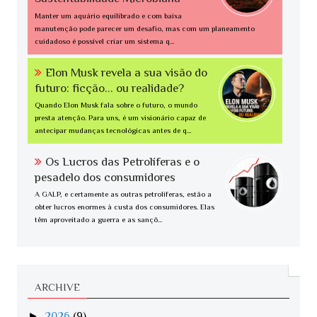
Manter um aquário equilibrado e com baixa
manutenção pode parecer um desafio, mas com um planeamento
cuidadoso é possível criar um sistema q...
Elon Musk revela a sua visão do
futuro: ficção... ou realidade?
Quando Elon Musk fala sobre o futuro, o mundo
presta atenção. Para uns, é um visionário capaz de
antecipar mudanças tecnológicas antes de q...
Os Lucros das Petrolíferas e o
pesadelo dos consumidores
A GALP, e certamente as outras petrolíferas, estão a
obter lucros enormes à custa dos consumidores. Elas
têm aproveitado a guerra e as sançõ...
ARCHIVE
►
2026
(9)