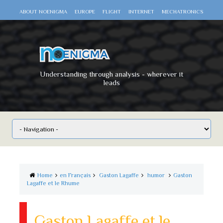
ABOUT NOENIGMA
EUROPE
FLIGHT
INTERNET
MECHATRONICS
SCIENCE
SPACE
TECHNOLOGY
VIDEO DOCUMENTARIES
WAR
WORLD
Understanding through analysis - wherever it
leads
Home
en Français
Gaston Lagaffe
humor
Gaston
Lagaffe et le Rhume
Gaston Lagaffe et le