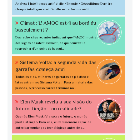
Analyse | Intelligence artificielle • Énergie • Géopolitique Derrière
chaque intelligence artificielle se cache une réalit...
Climat : L' AMOC est-il au bord du
basculement ?
Des recherches récentes indiquent que l'AMOC montre
des signes de ralentissement, ce qui pourrait le
rapprocher d'un point de bascul...
Sistema Volta: a segunda vida das
garrafas começa aqui
Todos os dias, milhares de garrafas de plástico e
latas entram no Sistema Volta . Para a maioria das
pessoas, o processo parece terminar no...
Elon Musk revela a sua visão do
futuro: ficção... ou realidade?
Quando Elon Musk fala sobre o futuro, o mundo
presta atenção. Para uns, é um visionário capaz de
antecipar mudanças tecnológicas antes de q...