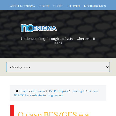
ABOUT NOENIGMA
EUROPE
FLIGHT
INTERNET
MECHATRONICS
SCIENCE
SPACE
TECHNOLOGY
VIDEO DOCUMENTARIES
WAR
WORLD
Understanding through analysis - wherever it
leads
Home
economia
Em Português
portugal
O caso
BES/GES e a submissão do governo
O caso BES/GES e a