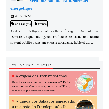
véritable bataille est désormais
énergétique
2026-07-29
en Français
france
Analyse | Intelligence artificielle • Énergie • Géopolitique
Derrière chaque intelligence artificielle se cache une réalité
souvent oubliée : sans une énergie abondante, fiable et dur...
WEEK'S MOST VIEWED
A origem dos Transmontanos
Quem foram os primeiros Transmontanos? Muito
antes das invasões romanas , por volta de 218 a.c,
sabe-se que já habitavam na Penínsul...
A Lagoa dos Salgados ameaçada,
a resposta do Eurodeputado Dr