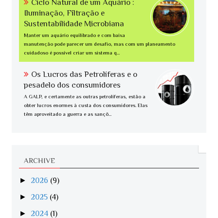
Ciclo Natural de um Aquário :
Iluminação, Filtração e
Sustentabilidade Microbiana
Manter um aquário equilibrado e com baixa
manutenção pode parecer um desafio, mas com um planeamento
cuidadoso é possível criar um sistema q...
Os Lucros das Petrolíferas e o
pesadelo dos consumidores
A GALP, e certamente as outras petrolíferas, estão a
obter lucros enormes à custa dos consumidores. Elas
têm aproveitado a guerra e as sançõ...
ARCHIVE
►
2026
(9)
►
2025
(4)
►
2024
(1)