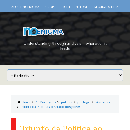
ABOUT NOENIGMA
EUROPE
FLIGHT
INTERNET
MECHATRONICS
SCIENCE
SPACE
TECHNOLOGY
VIDEO DOCUMENTARIES
WAR
WORLD
Understanding through analysis - wherever it
leads
Home
Em Português
politica
portugal
vivencias
Triunfo da Política ao Estado dos Juízes
Triunfo da Política ao