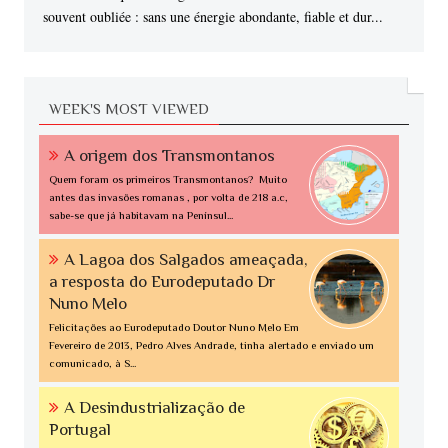
souvent oubliée : sans une énergie abondante, fiable et dur...
WEEK'S MOST VIEWED
A origem dos Transmontanos
Quem foram os primeiros Transmontanos? Muito
antes das invasões romanas , por volta de 218 a.c,
sabe-se que já habitavam na Penínsul...
A Lagoa dos Salgados ameaçada,
a resposta do Eurodeputado Dr
Nuno Melo
Felicitações ao Eurodeputado Doutor Nuno Melo Em
Fevereiro de 2013, Pedro Alves Andrade, tinha alertado e enviado um
comunicado, à S...
A Desindustrialização de
Portugal