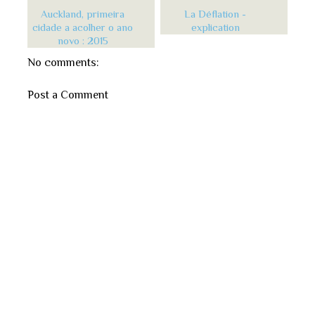
Auckland, primeira
La Déflation -
cidade a acolher o ano
explication
novo : 2015
No comments:
Post a Comment