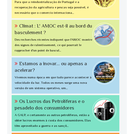
Para que a reindustrialização de Portugal e a
recuperação da agricultura e pescas seja possível, é
necessário que o comercio internaciona...
Climat : L' AMOC est-il au bord du
basculement ?
Des recherches récentes indiquent que l'AMOC montre
des signes de ralentissement, ce qui pourrait le
rapprocher d'un point de bascul...
Estamos a inovar... ou apenas a
acelerar?
Vivemos numa época em que tudo parece acontecer à
velocidade da luz. Todos os meses surge uma nova
versão de um sistema operativo, um...
Os Lucros das Petrolíferas e o
pesadelo dos consumidores
A GALP, e certamente as outras petrolíferas, estão a
obter lucros enormes à custa dos consumidores. Elas
têm aproveitado a guerra e as sançõ...