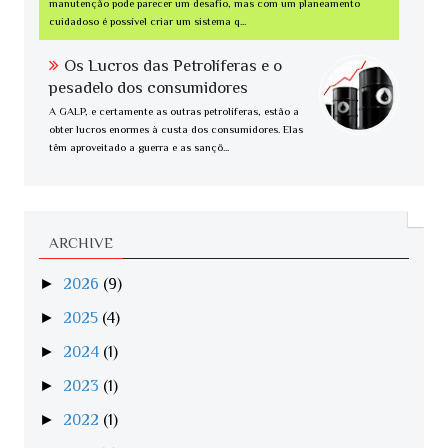
manutenção pode parecer um desafio, mas com um planeamento
cuidadoso é possível criar um sistema q...
Os Lucros das Petrolíferas e o
pesadelo dos consumidores
A GALP, e certamente as outras petrolíferas, estão a
obter lucros enormes à custa dos consumidores. Elas
têm aproveitado a guerra e as sançõ...
ARCHIVE
►
2026
(9)
►
2025
(4)
►
2024
(1)
►
2023
(1)
►
2022
(1)