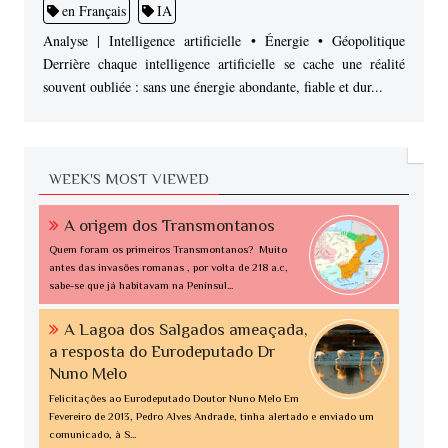
en Français
IA
Analyse | Intelligence artificielle • Énergie • Géopolitique
Derrière chaque intelligence artificielle se cache une réalité
souvent oubliée : sans une énergie abondante, fiable et dur...
WEEK'S MOST VIEWED
A origem dos Transmontanos
Quem foram os primeiros Transmontanos? Muito
antes das invasões romanas , por volta de 218 a.c,
sabe-se que já habitavam na Penínsul...
A Lagoa dos Salgados ameaçada,
a resposta do Eurodeputado Dr
Nuno Melo
Felicitações ao Eurodeputado Doutor Nuno Melo Em
Fevereiro de 2013, Pedro Alves Andrade, tinha alertado e enviado um
comunicado, à S...