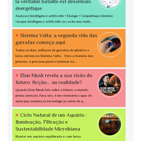
la véritable bataille est désormais
énergétique
Analyse | Intelligence artificielle • Énergie • Géopolitique Derrière
chaque intelligence artificielle se cache une réalit...
Sistema Volta: a segunda vida das
garrafas começa aqui
Todos os dias, milhares de garrafas de plástico e
latas entram no Sistema Volta . Para a maioria das
pessoas, o processo parece terminar no...
Elon Musk revela a sua visão do
futuro: ficção... ou realidade?
Quando Elon Musk fala sobre o futuro, o mundo
presta atenção. Para uns, é um visionário capaz de
antecipar mudanças tecnológicas antes de q...
Ciclo Natural de um Aquário :
Iluminação, Filtração e
Sustentabilidade Microbiana
Manter um aquário equilibrado e com baixa