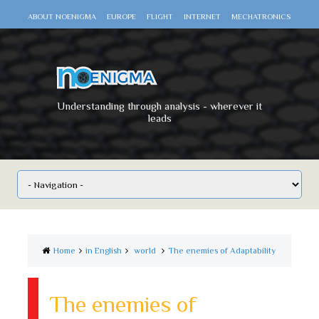
ABOUT NOENIGMA
EUROPE
FLIGHT
INTERNET
MECHATRONICS
SCIENCE
SPACE
TECHNOLOGY
VIDEO DOCUMENTARIES
WAR
WORLD
Understanding through analysis - wherever it
leads
Home
in English
world
The enemies of Adaptability
The enemies of