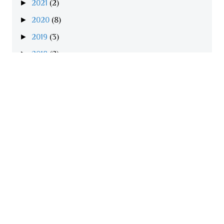
►
2021
(2)
►
2020
(8)
►
2019
(3)
►
2018
(2)
►
2017
(6)
▼
2016
(20)
►
Dec 2016
(1)
►
Nov 2016
(1)
►
Oct 2016
(3)
►
Sept 2016
(2)
►
Aug 2016
(4)
▼
Jul 2016
(2)
The enemies of Adaptability
Portugal - Campeão Europeu 2016