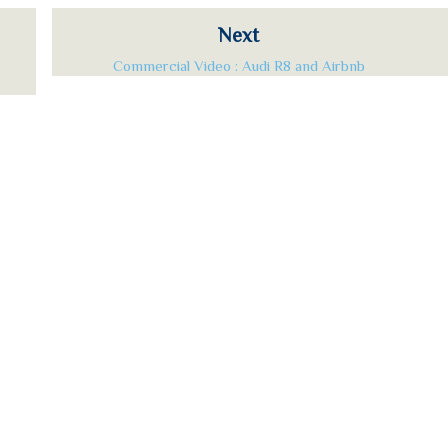
Next
Commercial Video : Audi R8 and Airbnb