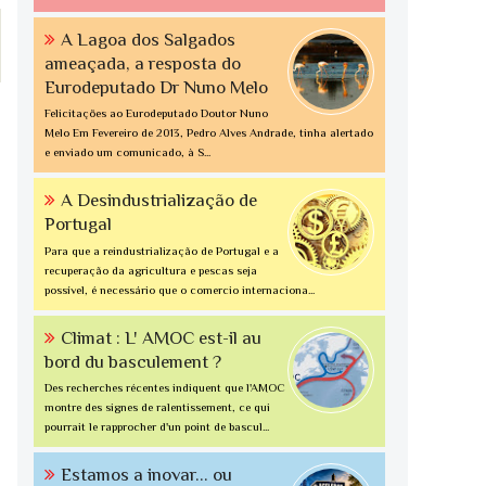
A Lagoa dos Salgados
ameaçada, a resposta do
Eurodeputado Dr Nuno Melo
Felicitações ao Eurodeputado Doutor Nuno
Melo Em Fevereiro de 2013, Pedro Alves Andrade, tinha alertado
e enviado um comunicado, à S...
A Desindustrialização de
Portugal
Para que a reindustrialização de Portugal e a
recuperação da agricultura e pescas seja
possível, é necessário que o comercio internaciona...
Climat : L' AMOC est-il au
bord du basculement ?
Des recherches récentes indiquent que l'AMOC
montre des signes de ralentissement, ce qui
pourrait le rapprocher d'un point de bascul...
Estamos a inovar... ou