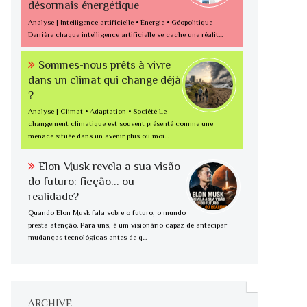
désormais énergétique
Analyse | Intelligence artificielle • Énergie • Géopolitique
Derrière chaque intelligence artificielle se cache une réalit...
Sommes-nous prêts à vivre
dans un climat qui change déjà
?
Analyse | Climat • Adaptation • Société Le
changement climatique est souvent présenté comme une
menace située dans un avenir plus ou moi...
Elon Musk revela a sua visão
do futuro: ficção... ou
realidade?
Quando Elon Musk fala sobre o futuro, o mundo
presta atenção. Para uns, é um visionário capaz de antecipar
mudanças tecnológicas antes de q...
ARCHIVE