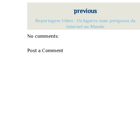
previous
Reportagem Video : Os lugares mais perigosos da
Internet no Mundo
No comments:
Post a Comment