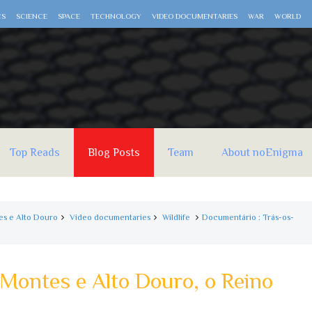
CS
SCIENCE
SPACE
TECHNOLOGY
VIDEO DOCUMENTARIES
WAR
WORLD
Top Reads
Blog Posts
Team
About noEnigma
es e Alto Douro
Video documentaries
Wildlife
Documentário : Trás-os-
Montes e Alto Douro, o Reino