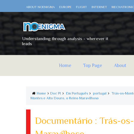
ABOUT NOENIGMA
EUROPE
FLIGHT
INTERNET
MECHATRONI
Understanding through analysis - wherever it
leads
Home
Top Page
About
Home
Doc Pt
Em Português
portugal
Trás-os-Mont
Montes e Alto Douro, o Reino Maravilhoso
Documentário : Trás-os-
Maravilhoso