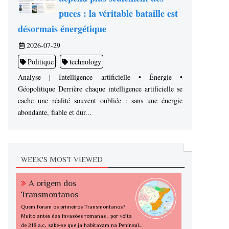
puces : la véritable bataille est
désormais énergétique
2026-07-29
Politique
technology
Analyse | Intelligence artificielle • Énergie •
Géopolitique Derrière chaque intelligence artificielle se
cache une réalité souvent oubliée : sans une énergie
abondante, fiable et dur...
WEEK'S MOST VIEWED
A origem dos
Transmontanos
Quem foram os primeiros Transmontanos?
Muito antes das invasões romanas , por volta
de 218 a.c, sabe-se que já habitavam na Penínsul...