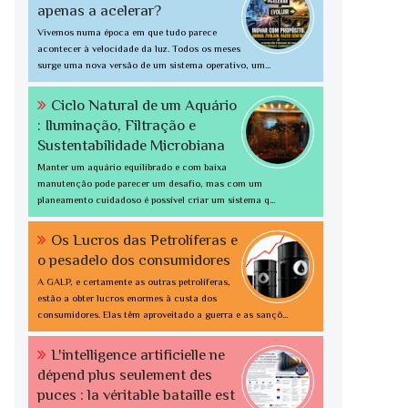
apenas a acelerar?
Vivemos numa época em que tudo parece
acontecer à velocidade da luz. Todos os meses
surge uma nova versão de um sistema operativo, um...
Ciclo Natural de um Aquário
: Iluminação, Filtração e
Sustentabilidade Microbiana
Manter um aquário equilibrado e com baixa
manutenção pode parecer um desafio, mas com um
planeamento cuidadoso é possível criar um sistema q...
Os Lucros das Petrolíferas e
o pesadelo dos consumidores
A GALP, e certamente as outras petrolíferas,
estão a obter lucros enormes à custa dos
consumidores. Elas têm aproveitado a guerra e as sançõ...
L'intelligence artificielle ne
dépend plus seulement des
puces : la véritable bataille est