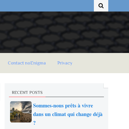
Contact noEnigma
Privacy
RECENT POSTS
Sommes-nous prêts à vivre
dans un climat qui change déjà
?