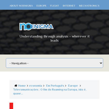
ABOUT NOENIGMA
EUROPE
FLIGHT
INTERNET
MECHATRONICS
SCIENCE
SPACE
TECHNOLOGY
VIDEO DOCUMENTARIES
WAR
WORLD
Understanding through analysis - wherever it
leads
Home
economia
Em Português
Europe
Telecomunicações : O fim do Roaming na Europa, isto é,
quase...