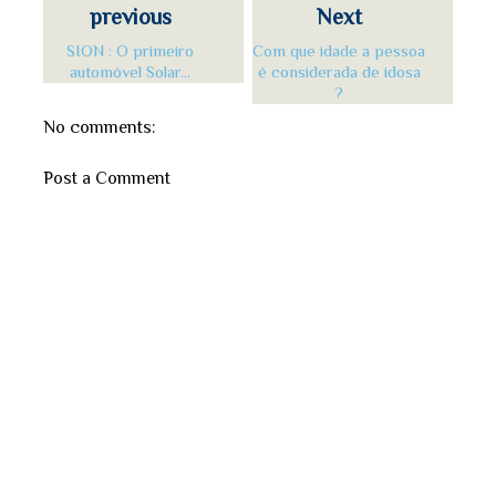
previous
Next
SION : O primeiro
Com que idade a pessoa
automóvel Solar...
é considerada de idosa
?
No comments:
Post a Comment