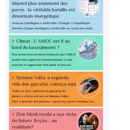
dépend plus seulement des
puces : la véritable bataille est
désormais énergétique
Analyse | Intelligence artificielle • Énergie • Géopolitique
Derrière chaque intelligence artificielle se cache une réalit...
Climat : L' AMOC est-il au
bord du basculement ?
Des recherches récentes indiquent que l'AMOC
montre des signes de ralentissement, ce qui
pourrait le rapprocher d'un point de bascul...
Sistema Volta: a segunda
vida das garrafas começa aqui
Todos os dias, milhares de garrafas de
plástico e latas entram no Sistema Volta .
Para a maioria das pessoas, o processo parece terminar no...
Elon Musk revela a sua visão
do futuro: ficção... ou
realidade?