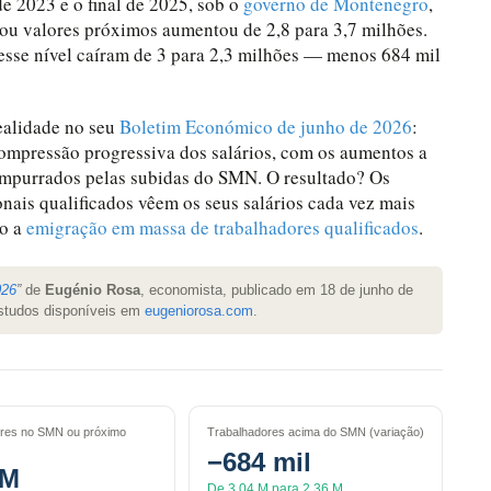
 de 2023 e o final de 2025, sob o
governo de Montenegro
,
ou valores próximos aumentou de 2,8 para 3,7 milhões.
esse nível caíram de 3 para 2,3 milhões — menos 684 mil
ealidade no seu
Boletim Económico de junho de 2026
:
compressão progressiva dos salários, com os aumentos a
empurrados pelas subidas do SMN. O resultado? Os
onais qualificados vêem os seus salários cada vez mais
do a
emigração em massa de trabalhadores qualificados
.
026
”
de
Eugénio Rosa
, economista, publicado em 18 de junho de
estudos disponíveis em
eugeniorosa.com
.
res no SMN ou próximo
Trabalhadores acima do SMN (variação)
−684 mil
 M
De 3,04 M para 2,36 M