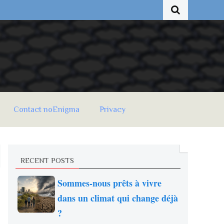
Contact noEnigma
Privacy
RECENT POSTS
Sommes-nous prêts à vivre
dans un climat qui change déjà
?