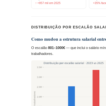
↑ +957 mil em 2025
+35% fac
DISTRIBUIÇÃO POR ESCALÃO SALA
Como mudou a estrutura salarial entr
O escalão
801–1000€
— que inclui o salário mí
trabalhadores.