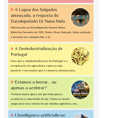
A Lagoa dos Salgados
ameaçada, a resposta do
Eurodeputado Dr Nuno Melo
Felicitações ao Eurodeputado Doutor Nuno
Melo Em Fevereiro de 2013, Pedro Alves Andrade, tinha alertado
e enviado um comunicado, à S...
A Desindustrialização de
Portugal
Para que a reindustrialização de Portugal e a
recuperação da agricultura e pescas seja
possível, é necessário que o comercio internaciona...
Estamos a inovar... ou
apenas a acelerar?
Vivemos numa época em que tudo parece
acontecer à velocidade da luz. Todos os meses
surge uma nova versão de um sistema operativo, um...
L'intelligence artificielle ne