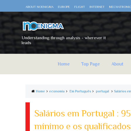
ABOUT NOENIGMA
EUROPE
FLIGHT
INTERNET
MECHATRONI
Understanding through analysis - wherever it
leads
Home
Top Page
About
Home
economia
Em Português
portugal
Salários e
Salários em Portugal : 9
mínimo e os qualificados