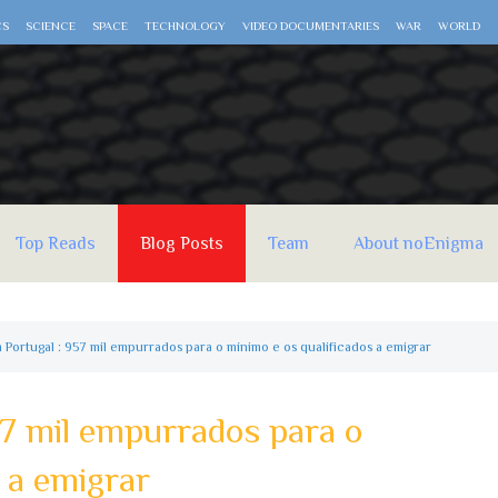
CS
SCIENCE
SPACE
TECHNOLOGY
VIDEO DOCUMENTARIES
WAR
WORLD
Top Reads
Blog Posts
Team
About noEnigma
m Portugal : 957 mil empurrados para o mínimo e os qualificados a emigrar
57 mil empurrados para o
 a emigrar