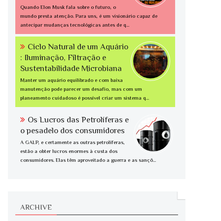
Quando Elon Musk fala sobre o futuro, o
mundo presta atenção. Para uns, é um visionário capaz de
antecipar mudanças tecnológicas antes de q...
Ciclo Natural de um Aquário
: Iluminação, Filtração e
Sustentabilidade Microbiana
Manter um aquário equilibrado e com baixa
manutenção pode parecer um desafio, mas com um
planeamento cuidadoso é possível criar um sistema q...
Os Lucros das Petrolíferas e
o pesadelo dos consumidores
A GALP, e certamente as outras petrolíferas,
estão a obter lucros enormes à custa dos
consumidores. Elas têm aproveitado a guerra e as sançõ...
ARCHIVE