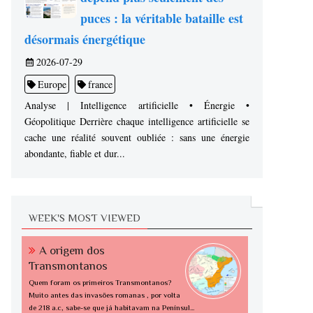
puces : la véritable bataille est
désormais énergétique
2026-07-29
Europe
france
Analyse | Intelligence artificielle • Énergie •
Géopolitique Derrière chaque intelligence artificielle se
cache une réalité souvent oubliée : sans une énergie
abondante, fiable et dur...
WEEK'S MOST VIEWED
A origem dos
Transmontanos
Quem foram os primeiros Transmontanos?
Muito antes das invasões romanas , por volta
de 218 a.c, sabe-se que já habitavam na Penínsul...