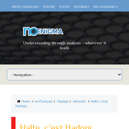
ABOUT NOENIGMA
EUROPE
FLIGHT
INTERNET
MECHATRONICS
SCIENCE
SPACE
TECHNOLOGY
VIDEO DOCUMENTARIES
WAR
WORLD
Understanding through analysis - wherever it
leads
Home
en Français
Hadopi
internet
Halte, c'est
Hadopi...
Halte, c'est Hadopi...