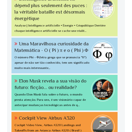
dépend plus seulement des puces :
la véritable bataille est désormais
énergétique
Analyse | Intelligence artificielle • Énergie • Géopolitique Derrière
chaque intelligence artificielle se cache une réalit...
Uma Maravilhosa curiosidade da
Matemática - O ( Pi ) π e o ( Phi ) Φ
O número Phi - Φ(letra grega que se pronuncia "fi")
apesar de não ser tão conhecido, tem um significado
muito mais interessante...
Elon Musk revela a sua visão do
futuro: ficção... ou realidade?
Quando Elon Musk fala sobre o futuro, o mundo
presta atenção. Para uns, é um visionário capaz de
antecipar mudanças tecnológicas antes de q...
Cockpit View Airbus A320
Cockpit Video View, Airbus A320 Landings and
Takeoffs from an Avianca Airbus A320 ( Brasil )