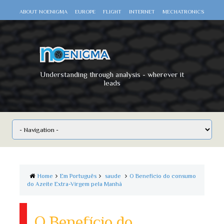
ABOUT NOENIGMA
EUROPE
FLIGHT
INTERNET
MECHATRONICS
SCIENCE
SPACE
TECHNOLOGY
VIDEO DOCUMENTARIES
WAR
WORLD
Understanding through analysis - wherever it
leads
Home
Em Português
saude
O Benefício do consumo
do Azeite Extra-Virgem pela Manhã
O Benefício do