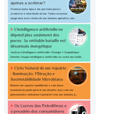
apenas a acelerar?
Vivemos numa época em que tudo parece
acontecer à velocidade da luz. Todos os meses
surge uma nova versão de um sistema operativo, um...
L'intelligence artificielle ne
dépend plus seulement des
puces : la véritable bataille est
désormais énergétique
Analyse | Intelligence artificielle • Énergie • Géopolitique
Derrière chaque intelligence artificielle se cache une réalit...
Ciclo Natural de um Aquário
: Iluminação, Filtração e
Sustentabilidade Microbiana
Manter um aquário equilibrado e com baixa
manutenção pode parecer um desafio, mas com um
planeamento cuidadoso é possível criar um sistema q...
Os Lucros das Petrolíferas e
o pesadelo dos consumidores