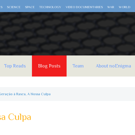
CS
SCIENCE
SPACE
TECHNOLOGY
VIDEO DOCUMENTARIES
WAR
WORLD
Top Reads
Blog Posts
Team
About noEnigma
Geração à Rasca, A Nossa Culpa
sa Culpa