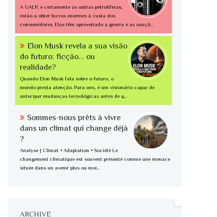
A GALP, e certamente as outras petrolíferas,
estão a obter lucros enormes à custa dos
consumidores. Elas têm aproveitado a guerra e as sançõ...
Elon Musk revela a sua visão
do futuro: ficção... ou
realidade?
Quando Elon Musk fala sobre o futuro, o
mundo presta atenção. Para uns, é um visionário capaz de
antecipar mudanças tecnológicas antes de q...
Sommes-nous prêts à vivre
dans un climat qui change déjà
?
Analyse | Climat • Adaptation • Société Le
changement climatique est souvent présenté comme une menace
située dans un avenir plus ou moi...
ARCHIVE