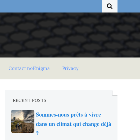
Contact noEnigma
Privacy
RECENT POSTS
Sommes-nous prêts à vivre
dans un climat qui change déjà
?