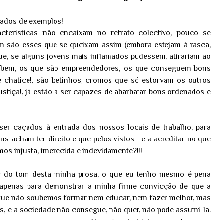
hados de exemplos!
cterísticas não encaixam no retrato colectivo, pouco se
m são esses que se queixam assim (embora estejam à rasca,
e, se alguns jovens mais inflamados pudessem, atirariam ao
m bem, os que são empreendedores, os que conseguem bons
e chatice!, são betinhos, cromos que só estorvam os outros
justiça!, já estão a ser capazes de abarbatar bons ordenados e
ser caçados à entrada dos nossos locais de trabalho, para
ns acham ter direito e que pelos vistos - e a acreditar no que
s injusta, imerecida e indevidamente?!!!
ar do tom desta minha prosa, o que eu tenho mesmo é pena
e apenas para demonstrar a minha firme convicção de que a
a, que não soubemos formar nem educar, nem fazer melhor, mas
os, e a sociedade não consegue, não quer, não pode assumi-la.