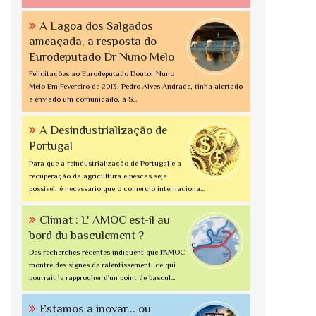
A Lagoa dos Salgados
ameaçada, a resposta do
Eurodeputado Dr Nuno Melo
Felicitações ao Eurodeputado Doutor Nuno
Melo Em Fevereiro de 2013, Pedro Alves Andrade, tinha alertado
e enviado um comunicado, à S...
A Desindustrialização de
Portugal
Para que a reindustrialização de Portugal e a
recuperação da agricultura e pescas seja
possível, é necessário que o comercio internaciona...
Climat : L' AMOC est-il au
bord du basculement ?
Des recherches récentes indiquent que l'AMOC
montre des signes de ralentissement, ce qui
pourrait le rapprocher d'un point de bascul...
Estamos a inovar... ou