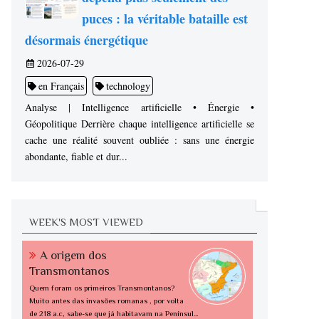
puces : la véritable bataille est
désormais énergétique
2026-07-29
en Français
technology
Analyse | Intelligence artificielle • Énergie •
Géopolitique Derrière chaque intelligence artificielle se
cache une réalité souvent oubliée : sans une énergie
abondante, fiable et dur...
WEEK'S MOST VIEWED
A origem dos
Transmontanos
Quem foram os primeiros Transmontanos?
Muito antes das invasões romanas , por volta
de 218 a.c, sabe-se que já habitavam na Penínsul...