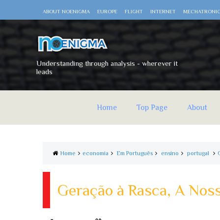
ABOUT NOENIGMA
EUROPE
FLIGHT
INTERNET
MECHATRONI
Understanding through analysis - wherever it
leads
Home
Top Page
About
Home
economia
Em Português
ensino
portugal
Geração à Rasca, A Nos