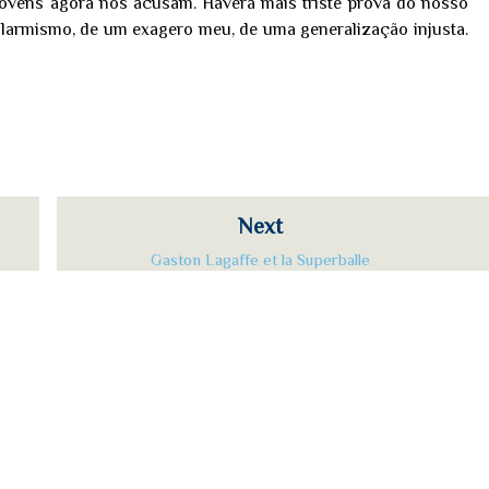
jovens agora nos acusam. Haverá mais triste prova do nosso
alarmismo, de um exagero meu, de uma generalização injusta.
Next
Gaston Lagaffe et la Superballe