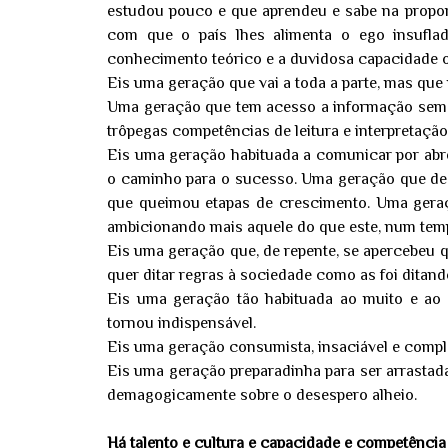
estudou pouco e que aprendeu e sabe na propo
com que o país lhes alimenta o ego insufla
conhecimento teórico e a duvidosa capacidade o
Eis uma geração que vai a toda a parte, mas que
Uma geração que tem acesso a informação sem q
trôpegas competências de leitura e interpretação
Eis uma geração habituada a comunicar por abr
o caminho para o sucesso. Uma geração que des
que queimou etapas de crescimento. Uma geraçã
ambicionando mais aquele do que este, num te
Eis uma geração que, de repente, se apercebe
quer ditar regras à sociedade como as foi ditand
Eis uma geração tão habituada ao muito e ao 
tornou indispensável.
Eis uma geração consumista, insaciável e compl
Eis uma geração preparadinha para ser arrastada
demagogicamente sobre o desespero alheio.
Há talento e cultura e capacidade e competência 