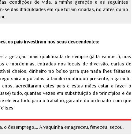
 das condições de vida, a minha geração e as seguintes
am-se das dificuldades em que foram criadas, no antes ou no
or.
ões, os pais investiram nos seus descendentes:
 a geração mais qualificada de sempre (já lá vamos...), mas
 e mordomias, entradas nos locais de diversão, cartas de
vel cheios, dinheiro no bolso para que nada lhes faltasse.
go saíram goradas, a família continuou presente, a garantir
 anos, acreditaram estes pais e estas mães estar a fazer o
uase) tudo, quantas vezes em substituição de princípios e de
ue ele era todo para o trabalho, garante do ordenado com que
elizes.
da, o desemprego,... A vaquinha emagreceu, feneceu, secou.