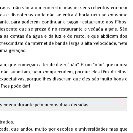
 à rasca não vão a um concerto, mas os seus rebentos enchem
ares e discotecas onde não se entra à borla nem se consome
rante, para poderem continuar a pagar restaurante aos filhos,
escente que se preza é no restaurante e vedada a pais. São
a as contas da água e da luz e do resto, e que abdicam dos
prescindam da internet de banda larga a alta velocidade, nem
tima geração.
tam, que começam a ter de dizer "não". É um "não" que nunca
es não suportam, nem compreendem, porque eles têm direitos,
expectativas, porque lhes disseram que eles são muito bons e
 lhes pode dar!
e semeou durante pelo menos duas décadas.
trados.
cada, que andou muito por escolas e universidades mas que