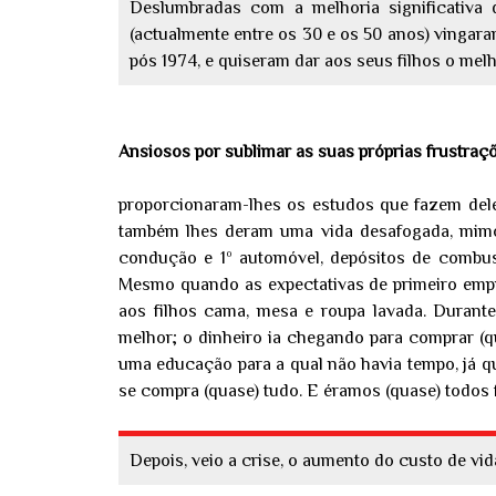
Deslumbradas com a melhoria significativa
(actualmente entre os 30 e os 50 anos) vingar
pós 1974, e quiseram dar aos seus filhos o melh
Ansiosos por sublimar as suas próprias frustraç
proporcionaram-lhes os estudos que fazem deles
também lhes deram uma vida desafogada, mimos
condução e 1º automóvel, depósitos de combustí
Mesmo quando as expectativas de primeiro empre
aos filhos cama, mesa e roupa lavada. Durante
melhor; o dinheiro ia chegando para comprar (q
uma educação para a qual não havia tempo, já q
se compra (quase) tudo. E éramos (quase) todos f
Depois, veio a crise, o aumento do custo de vi