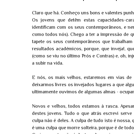
Claro que há. Conheço uns bons e valentes pun
Os jovens que detêm estas capacidades-cara
identificam com os seus contemporâneos, e ne
como todos nós). Chego a ter a impressão de qu
tapete os seus contemporâneos que trabalha
resultados académicos, porque, que inveja!, qu
(como se viu no último Prós e Contras) e, oh, in
a subir na vida.
E nós, os mais velhos, estaremos em vias de 
deixarmos livres os invejados lugares a que algu
ultimamente ouvimos de algumas almas - ocupamo
Novos e velhos, todos estamos à rasca. Apes
destes jovens. Tudo o que atrás escrevi serv
culpa não é deles. A culpa de tudo isto é noss
é uma culpa que morre solteira, porque é de tod