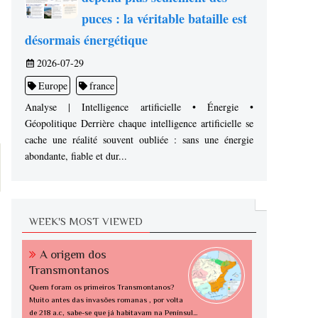
puces : la véritable bataille est
désormais énergétique
2026-07-29
Europe
france
Analyse | Intelligence artificielle • Énergie •
Géopolitique Derrière chaque intelligence artificielle se
cache une réalité souvent oubliée : sans une énergie
abondante, fiable et dur...
WEEK'S MOST VIEWED
A origem dos
Transmontanos
Quem foram os primeiros Transmontanos?
Muito antes das invasões romanas , por volta
de 218 a.c, sabe-se que já habitavam na Penínsul...