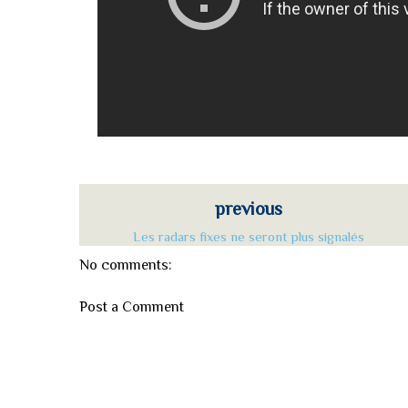
previous
Les radars fixes ne seront plus signalés
No comments:
Post a Comment