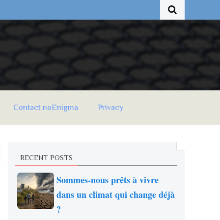
Contact noEnigma
Privacy
RECENT POSTS
Sommes-nous prêts à vivre
dans un climat qui change déjà
?