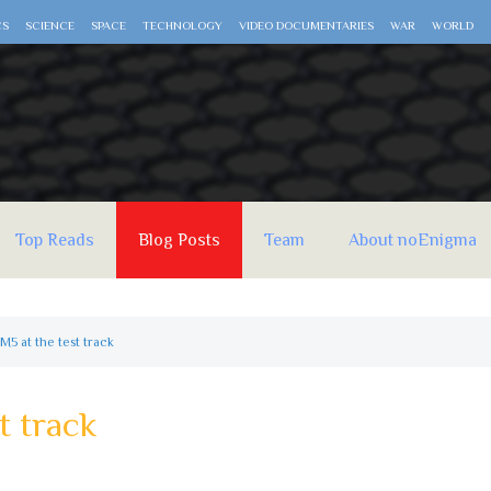
CS
SCIENCE
SPACE
TECHNOLOGY
VIDEO DOCUMENTARIES
WAR
WORLD
Top Reads
Blog Posts
Team
About noEnigma
5 at the test track
 track