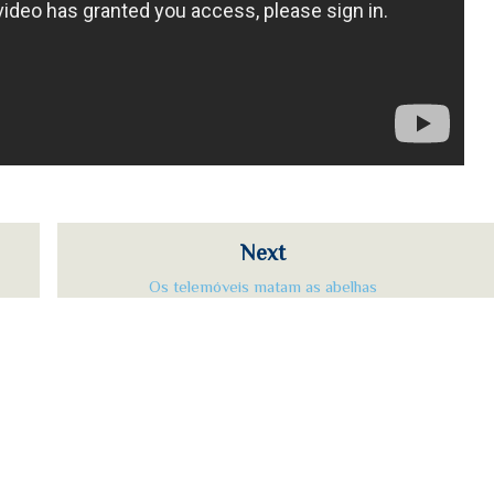
Next
Os telemóveis matam as abelhas