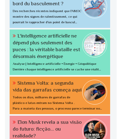
bord du basculement ?
Des recherches récentes indiquent que l'AMOC
montre des signes de ralentissement, ce qui
pourrait le rapprocher d'un point de bascul...
L'intelligence artificielle ne
dépend plus seulement des
puces : la véritable bataille est
désormais énergétique
Analyse | Intelligence artificielle • Énergie • Géopolitique
Derrière chaque intelligence artificielle se cache une réalit...
Sistema Volta: a segunda
vida das garrafas começa aqui
Todos os dias, milhares de garrafas de
plástico e latas entram no Sistema Volta .
Para a maioria das pessoas, o processo parece terminar no...
Elon Musk revela a sua visão
do futuro: ficção... ou
realidade?