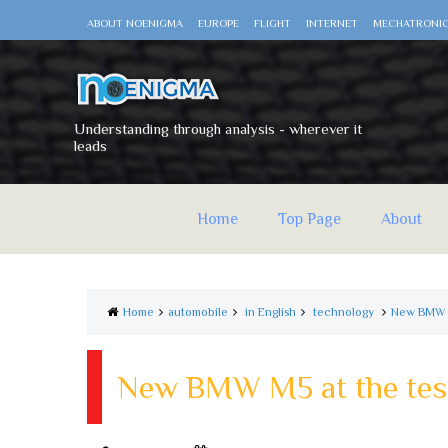
ABOUT NOENIGMA
EUROPE
FLIGHT
INTERNET
MECHATRONI
Understanding through analysis - wherever it
leads
Home
Top Page
About
Home
automobile
in English
technology
New BMW M
New BMW M5 at the test