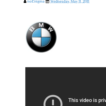
noEnigma
Wednesday, May 11, 2011