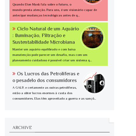
Quando Elon Musk fala sobre o futuro, o
mundo presta atenção. Para uns, é um visionário capaz de
antecipar mudanças tecnológicas antes de q...
Ciclo Natural de um Aquário
: Iluminação, Filtração e
Sustentabilidade Microbiana
Manter um aquário equilibrado e com baixa
manutenção pode parecer um desafio, mas com um
planeamento cuidadoso é possível criar um sistema q...
Os Lucros das Petrolíferas e
o pesadelo dos consumidores
A GALP, e certamente as outras petrolíferas,
estão a obter lucros enormes à custa dos
consumidores. Elas têm aproveitado a guerra e as sançõ...
ARCHIVE