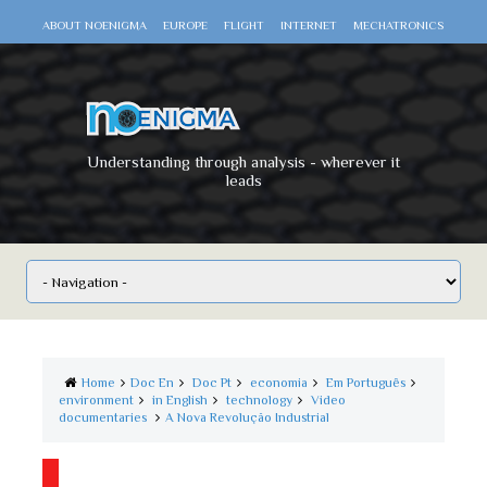
ABOUT NOENIGMA
EUROPE
FLIGHT
INTERNET
MECHATRONICS
SCIENCE
SPACE
TECHNOLOGY
VIDEO DOCUMENTARIES
WAR
WORLD
Understanding through analysis - wherever it
leads
Home
Doc En
Doc Pt
economia
Em Português
environment
in English
technology
Video
documentaries
A Nova Revolução Industrial