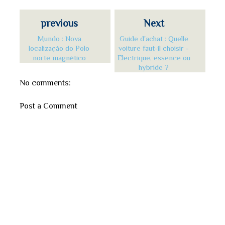
previous
Next
Mundo : Nova
Guide d'achat : Quelle
localização do Polo
voiture faut-il choisir -
norte magnético
Electrique, essence ou
hybride ?
No comments:
Post a Comment