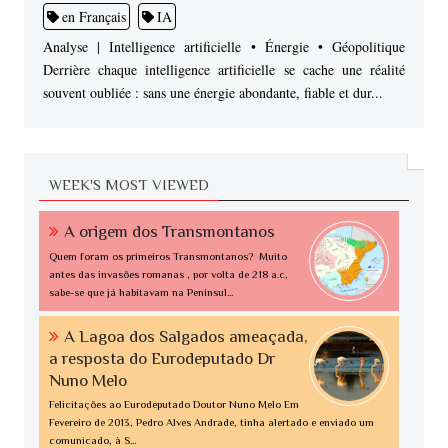
en Français
IA
Analyse | Intelligence artificielle • Énergie • Géopolitique
Derrière chaque intelligence artificielle se cache une réalité
souvent oubliée : sans une énergie abondante, fiable et dur...
WEEK'S MOST VIEWED
A origem dos Transmontanos
Quem foram os primeiros Transmontanos? Muito
antes das invasões romanas , por volta de 218 a.c,
sabe-se que já habitavam na Penínsul...
A Lagoa dos Salgados ameaçada,
a resposta do Eurodeputado Dr
Nuno Melo
Felicitações ao Eurodeputado Doutor Nuno Melo Em
Fevereiro de 2013, Pedro Alves Andrade, tinha alertado e enviado um
comunicado, à S...