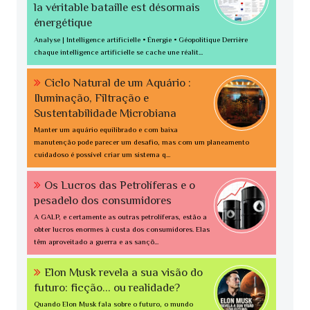
la véritable bataille est désormais
énergétique
Analyse | Intelligence artificielle • Énergie • Géopolitique Derrière
chaque intelligence artificielle se cache une réalit...
Ciclo Natural de um Aquário :
Iluminação, Filtração e
Sustentabilidade Microbiana
Manter um aquário equilibrado e com baixa
manutenção pode parecer um desafio, mas com um planeamento
cuidadoso é possível criar um sistema q...
Os Lucros das Petrolíferas e o
pesadelo dos consumidores
A GALP, e certamente as outras petrolíferas, estão a
obter lucros enormes à custa dos consumidores. Elas
têm aproveitado a guerra e as sançõ...
Elon Musk revela a sua visão do
futuro: ficção... ou realidade?
Quando Elon Musk fala sobre o futuro, o mundo