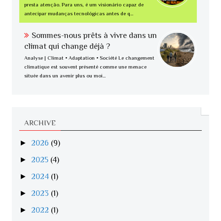
presta atenção. Para uns, é um visionário capaz de
antecipar mudanças tecnológicas antes de q...
Sommes-nous prêts à vivre dans un
climat qui change déjà ?
Analyse | Climat • Adaptation • Société Le changement
climatique est souvent présenté comme une menace
située dans un avenir plus ou moi...
ARCHIVE
►
2026
(9)
►
2025
(4)
►
2024
(1)
►
2023
(1)
►
2022
(1)