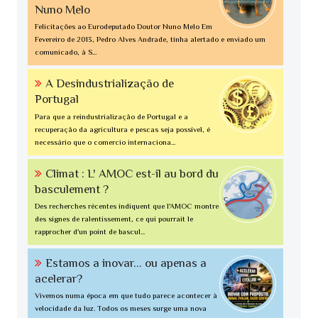
Nuno Melo
Felicitações ao Eurodeputado Doutor Nuno Melo Em
Fevereiro de 2013, Pedro Alves Andrade, tinha alertado e enviado um
comunicado, à S...
A Desindustrialização de
Portugal
Para que a reindustrialização de Portugal e a
recuperação da agricultura e pescas seja possível, é
necessário que o comercio internaciona...
Climat : L' AMOC est-il au bord du
basculement ?
Des recherches récentes indiquent que l'AMOC montre
des signes de ralentissement, ce qui pourrait le
rapprocher d'un point de bascul...
Estamos a inovar... ou apenas a
acelerar?
Vivemos numa época em que tudo parece acontecer à
velocidade da luz. Todos os meses surge uma nova