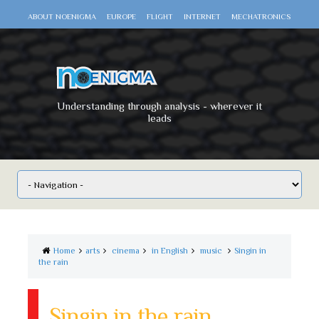
ABOUT NOENIGMA
EUROPE
FLIGHT
INTERNET
MECHATRONICS
SCIENCE
SPACE
TECHNOLOGY
VIDEO DOCUMENTARIES
WAR
WORLD
Understanding through analysis - wherever it
leads
Home
arts
cinema
in English
music
Singin in
the rain
Singin in the rain