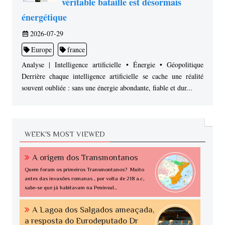
véritable bataille est désormais
énergétique
2026-07-29
Europe
france
Analyse | Intelligence artificielle • Énergie • Géopolitique
Derrière chaque intelligence artificielle se cache une réalité
souvent oubliée : sans une énergie abondante, fiable et dur...
WEEK'S MOST VIEWED
A origem dos Transmontanos
Quem foram os primeiros Transmontanos? Muito
antes das invasões romanas , por volta de 218 a.c,
sabe-se que já habitavam na Penínsul...
A Lagoa dos Salgados ameaçada,
a resposta do Eurodeputado Dr