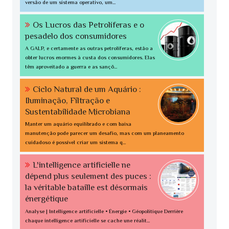
versão de um sistema operativo, um...
Os Lucros das Petrolíferas e o
pesadelo dos consumidores
A GALP, e certamente as outras petrolíferas, estão a
obter lucros enormes à custa dos consumidores. Elas
têm aproveitado a guerra e as sançõ...
Ciclo Natural de um Aquário :
Iluminação, Filtração e
Sustentabilidade Microbiana
Manter um aquário equilibrado e com baixa
manutenção pode parecer um desafio, mas com um planeamento
cuidadoso é possível criar um sistema q...
L'intelligence artificielle ne
dépend plus seulement des puces :
la véritable bataille est désormais
énergétique
Analyse | Intelligence artificielle • Énergie • Géopolitique Derrière
chaque intelligence artificielle se cache une réalit...