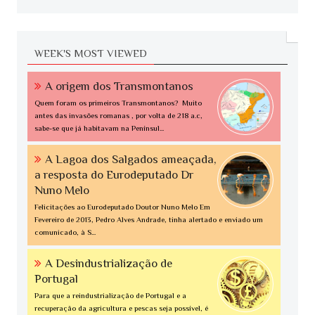
WEEK'S MOST VIEWED
A origem dos Transmontanos
Quem foram os primeiros Transmontanos? Muito
antes das invasões romanas , por volta de 218 a.c,
sabe-se que já habitavam na Penínsul...
A Lagoa dos Salgados ameaçada,
a resposta do Eurodeputado Dr
Nuno Melo
Felicitações ao Eurodeputado Doutor Nuno Melo Em
Fevereiro de 2013, Pedro Alves Andrade, tinha alertado e enviado um
comunicado, à S...
A Desindustrialização de
Portugal
Para que a reindustrialização de Portugal e a
recuperação da agricultura e pescas seja possível, é