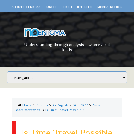
ABOUT NOENIGMA
EUROPE
FLIGHT
INTERNET
MECHATRONICS
SCIENCE
SPACE
TECHNOLOGY
VIDEO DOCUMENTARIES
WAR
WORLD
Understanding through analysis - wherever it
leads
Home
Doc En
in English
SCIENCE
Video
documentaries
Is Time Travel Possible ?
Is Time Travel Possible