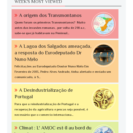
WEEK'S MOST VIEWED
A origem dos Transmontanos
Quem foram os primeiros Transmontanos? Muito
antes das invasões romanas , por volta de 218 a.c,
sabe-se que já habitavam na Penínsul...
A Lagoa dos Salgados ameaçada,
a resposta do Eurodeputado Dr
Nuno Melo
Felicitações ao Eurodeputado Doutor Nuno Melo Em
Fevereiro de 2013, Pedro Alves Andrade, tinha alertado e enviado um
comunicado, à S...
A Desindustrialização de
Portugal
Para que a reindustrialização de Portugal e a
recuperação da agricultura e pescas seja possível, é
necessário que o comercio internaciona...
Climat : L' AMOC est-il au bord du