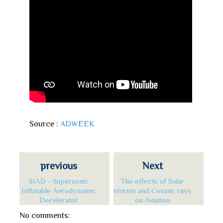
Source :
ADWEEK
previous
Next
SIAD - Supersonic
The effects of Solar
Inflatable Aerodynamic
storms and Cosmic rays
Decelerator
on Aviation
No comments: