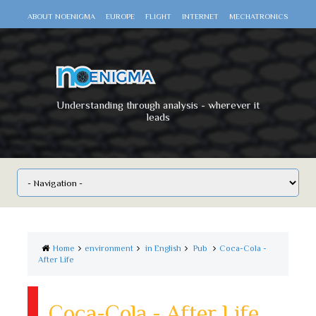
ABOUT NOENIGMA
EUROPE
FLIGHT
INTERNET
MECHATRONICS
SCIENCE
SPACE
TECHNOLOGY
VIDEO DOCUMENTARIES
WAR
WORLD
Understanding through analysis - wherever it
leads
Home
environment
in English
Pub
Coca-Cola -
After Life
Coca-Cola - After Life