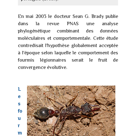
En mai 2003 le docteur Sean G. Brady publie
dans la revue PNAS une analyse
phylogénétique combinant des données
moléculaires et comportementale. Cette étude
contredisait l'hypothèse globalement acceptée
à l'époque selon laquelle le comportement des
fourmis légionnaires serait le fruit de
convergence évolutive.
L
e
s
fo
u
r
m