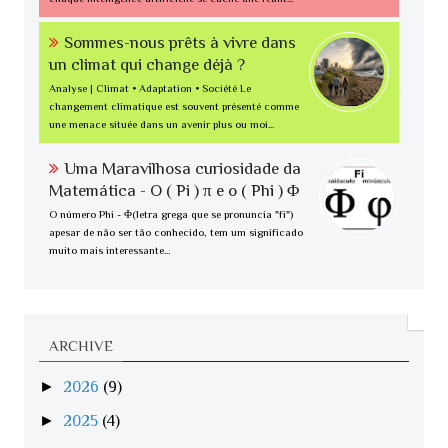
Sommes-nous prêts à vivre dans
un climat qui change déjà ?
Analyse | Climat • Adaptation • Société Le
changement climatique est souvent présenté comme
une menace située dans un avenir plus ou moi...
Uma Maravilhosa curiosidade da
Matemática - O ( Pi ) π e o ( Phi ) Φ
O número Phi - Φ(letra grega que se pronuncia "fi")
apesar de não ser tão conhecido, tem um significado
muito mais interessante...
ARCHIVE
►
2026
(9)
►
2025
(4)