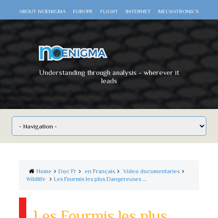
ABOUT NOENIGMA
EUROPE
FLIGHT
INTERNET
MECHATRONICS
SCIENCE
SPACE
TECHNOLOGY
VIDEO DOCUMENTARIES
WAR
WORLD
Understanding through analysis - wherever it
leads
Home
Doc Fr
en Français
Video documentaries
Wildlife
Les Fourmis les plus Dangereuses ...
Les Fourmis les plus