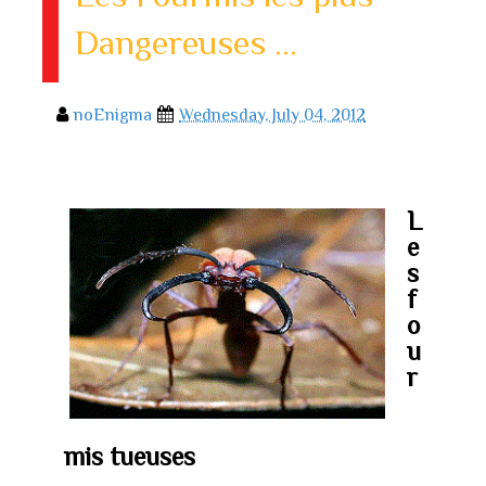
Dangereuses ...
noEnigma
Wednesday, July 04, 2012
L
e
s
f
o
u
r
mis tueuses