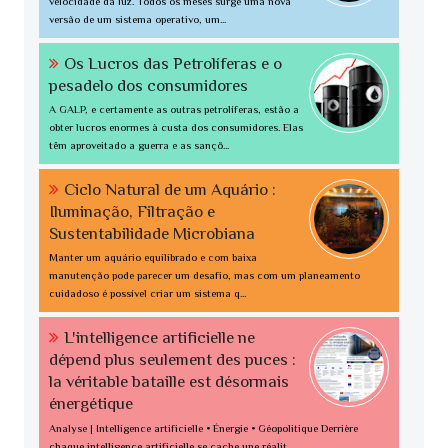
velocidade da luz. Todos os meses surge uma nova
versão de um sistema operativo, um...
Os Lucros das Petrolíferas e o
pesadelo dos consumidores
A GALP, e certamente as outras petrolíferas, estão a
obter lucros enormes à custa dos consumidores. Elas
têm aproveitado a guerra e as sançõ...
Ciclo Natural de um Aquário :
Iluminação, Filtração e
Sustentabilidade Microbiana
Manter um aquário equilibrado e com baixa
manutenção pode parecer um desafio, mas com um planeamento
cuidadoso é possível criar um sistema q...
L'intelligence artificielle ne
dépend plus seulement des puces :
la véritable bataille est désormais
énergétique
Analyse | Intelligence artificielle • Énergie • Géopolitique Derrière
chaque intelligence artificielle se cache une réalit...