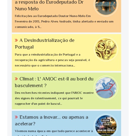
a resposta do Eurodeputado Dr
Nuno Melo
Felicitações ao Eurodeputado Doutor Nuno Melo Em
Fevereiro de 2013, Pedro Alves Andrade, tinha alertado e enviado um
comunicado, à S...
A Desindustrialização de
Portugal
Para que a reindustrialização de Portugal e a
recuperação da agricultura e pescas seja possível, é
necessário que o comercio internaciona...
Climat : L' AMOC est-il au bord du
basculement ?
Des recherches récentes indiquent que l'AMOC montre
des signes de ralentissement, ce qui pourrait le
rapprocher d'un point de bascul...
Estamos a inovar... ou apenas a
acelerar?
Vivemos numa época em que tudo parece acontecer à