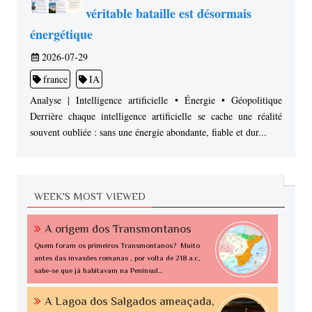
véritable bataille est désormais
énergétique
2026-07-29
france
IA
Analyse | Intelligence artificielle • Énergie • Géopolitique
Derrière chaque intelligence artificielle se cache une réalité
souvent oubliée : sans une énergie abondante, fiable et dur...
WEEK'S MOST VIEWED
A origem dos Transmontanos
Quem foram os primeiros Transmontanos? Muito
antes das invasões romanas , por volta de 218 a.c,
sabe-se que já habitavam na Penínsul...
A Lagoa dos Salgados ameaçada,