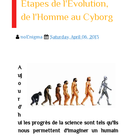
Étapes de l'Évolution,
de l'Homme au Cyborg
noEnigma
Saturday, April 06, 2013
A
uj
o
u
r
d'
h
ui les progrès de la science sont tels qu'ils
nous permettent d'imaginer un humain