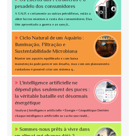
pesadelo dos consumidores
A GALP, e certamente as outras petrolíferas, estão a
obter lucros enormes à custa dos consumidores. Elas
têm aproveitado a guerra e as sançõ...
Ciclo Natural de um Aquário :
Iluminação, Filtração e
Sustentabilidade Microbiana
Manter um aquário equilibrado e com baixa
manutenção pode parecer um desafio, mas com um planeamento
cuidadoso é possível criar um sistema q...
L'intelligence artificielle ne
dépend plus seulement des puces :
la véritable bataille est désormais
énergétique
Analyse | Intelligence artificielle • Énergie • Géopolitique Derrière
chaque intelligence artificielle se cache une réalit...
Sommes-nous prêts à vivre dans
un climat qui change déjà ?