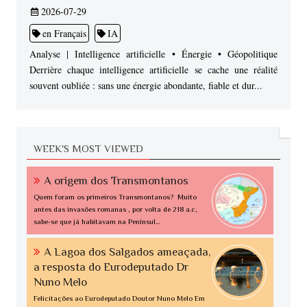
2026-07-29
en Français
IA
Analyse | Intelligence artificielle • Énergie • Géopolitique
Derrière chaque intelligence artificielle se cache une réalité
souvent oubliée : sans une énergie abondante, fiable et dur...
WEEK'S MOST VIEWED
A origem dos Transmontanos
Quem foram os primeiros Transmontanos? Muito
antes das invasões romanas , por volta de 218 a.c,
sabe-se que já habitavam na Penínsul...
A Lagoa dos Salgados ameaçada,
a resposta do Eurodeputado Dr
Nuno Melo
Felicitações ao Eurodeputado Doutor Nuno Melo Em