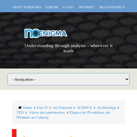
ABOUT NOENIGMA
EUROPE
FLIGHT
INTERNET
MECHATRONICS
SCIENCE
SPACE
TECHNOLOGY
VIDEO DOCUMENTARIES
WAR
WORLD
Understanding through analysis - wherever it
leads
Home
Doc Fr
en Français
SCIENCE
technology
TED
Video documentaries
Étapes de l'Évolution, de
l'Homme au Cyborg