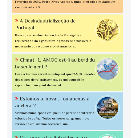
Fevereiro de 2013, Pedro Alves Andrade, tinha alertado e enviado um
comunicado, à S...
A Desindustrialização de
Portugal
Para que a reindustrialização de Portugal e a
recuperação da agricultura e pescas seja possível, é
necessário que o comercio internaciona...
Climat : L' AMOC est-il au bord du
basculement ?
Des recherches récentes indiquent que l'AMOC montre
des signes de ralentissement, ce qui pourrait le
rapprocher d'un point de bascul...
Estamos a inovar... ou apenas a
acelerar?
Vivemos numa época em que tudo parece acontecer à
velocidade da luz. Todos os meses surge uma nova
versão de um sistema operativo, um...
Os Lucros das Petrolíferas e o