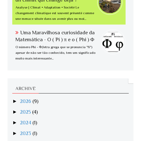
Analyse | Climat • Adaptation • Société Le
changement climatique est souvent présenté comme
une menace située dans un avenir plus ou moi...
Uma Maravilhosa curiosidade da
Matemática - O ( Pi ) π e o ( Phi ) Φ
O número Phi - Φ(letra grega que se pronuncia "fi")
apesar de não ser tão conhecido, tem um significado
muito mais interessante...
ARCHIVE
►
2026
(9)
►
2025
(4)
►
2024
(1)
►
2023
(1)