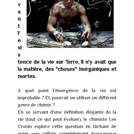
v
a
n
t
l'
e
xi
s
tence de la vie sur Terre, il n'y avait que
la matière, des "choses" inorganiques et
mortes.
A quel point l'émergence de la vie est
improbable ? Et, pourrait on utiliser un différent
genre de chimie ?
En se servant d'une définition élégante de la
vie (tout ce qui peut évoluer), le chimiste Lee
Cronin explore cette question en tâchant de
créer une cellule complétement inorganique