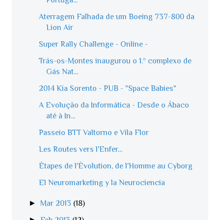
Aterragem Falhada de um Boeing 737-800 da
Lion Air
Super Rally Challenge - Online -
Trás-os-Montes inaugurou o 1.º complexo de
Gás Nat...
2014 Kia Sorento - PUB - "Space Babies"
A Evolução da Informática - Desde o Ábaco
até à In...
Passeio BTT Valtorno e Vila Flor
Les Routes vers l'Enfer...
Étapes de l'Évolution, de l'Homme au Cyborg
El Neuromarketing y la Neurociencia
►
Mar 2013
(18)
►
Feb 2013
(12)