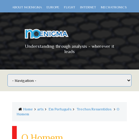
ABOUT NOENIGMA
EUROPE
FLIGHT
INTERNET
MECHATRONICS
SCIENCE
SPACE
TECHNOLOGY
VIDEO DOCUMENTARIES
WAR
WORLD
Understanding through analysis - wherever it
leads
Home
arts
Em Português
Trechos Ressentidos
O
Homem
O Homem