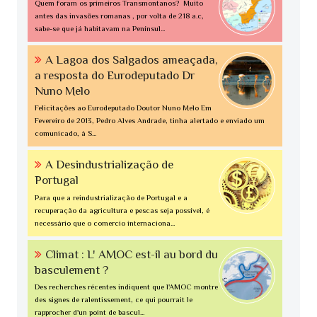
Quem foram os primeiros Transmontanos? Muito
antes das invasões romanas , por volta de 218 a.c,
sabe-se que já habitavam na Penínsul...
A Lagoa dos Salgados ameaçada,
a resposta do Eurodeputado Dr
Nuno Melo
Felicitações ao Eurodeputado Doutor Nuno Melo Em
Fevereiro de 2013, Pedro Alves Andrade, tinha alertado e enviado um
comunicado, à S...
A Desindustrialização de
Portugal
Para que a reindustrialização de Portugal e a
recuperação da agricultura e pescas seja possível, é
necessário que o comercio internaciona...
Climat : L' AMOC est-il au bord du
basculement ?
Des recherches récentes indiquent que l'AMOC montre
des signes de ralentissement, ce qui pourrait le
rapprocher d'un point de bascul...