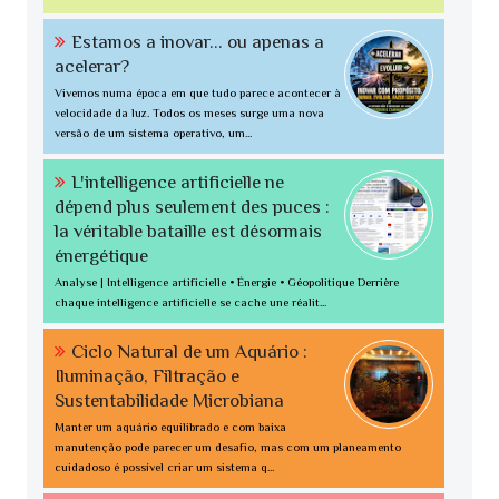
Estamos a inovar... ou apenas a
acelerar?
Vivemos numa época em que tudo parece acontecer à
velocidade da luz. Todos os meses surge uma nova
versão de um sistema operativo, um...
L'intelligence artificielle ne
dépend plus seulement des puces :
la véritable bataille est désormais
énergétique
Analyse | Intelligence artificielle • Énergie • Géopolitique Derrière
chaque intelligence artificielle se cache une réalit...
Ciclo Natural de um Aquário :
Iluminação, Filtração e
Sustentabilidade Microbiana
Manter um aquário equilibrado e com baixa
manutenção pode parecer um desafio, mas com um planeamento
cuidadoso é possível criar um sistema q...