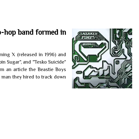
p-hop band formed in
ming X (released in 1996) and
pin Sugar", and "Tesko Suicide"
m an article the Beastie Boys
a man they hired to track down