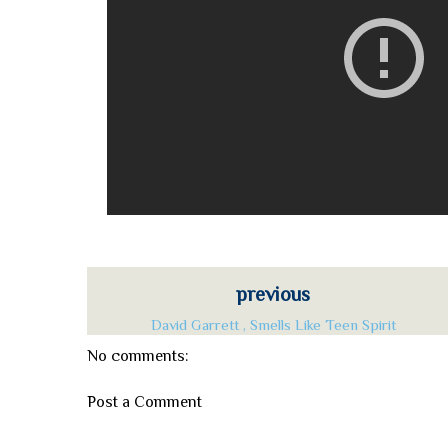
previous
David Garrett , Smells Like Teen Spirit
No comments:
Post a Comment