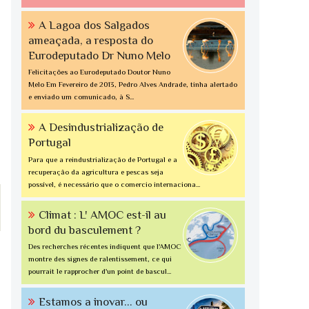
A Lagoa dos Salgados
ameaçada, a resposta do
Eurodeputado Dr Nuno Melo
Felicitações ao Eurodeputado Doutor Nuno
Melo Em Fevereiro de 2013, Pedro Alves Andrade, tinha alertado
e enviado um comunicado, à S...
A Desindustrialização de
Portugal
Para que a reindustrialização de Portugal e a
recuperação da agricultura e pescas seja
possível, é necessário que o comercio internaciona...
Climat : L' AMOC est-il au
bord du basculement ?
Des recherches récentes indiquent que l'AMOC
montre des signes de ralentissement, ce qui
pourrait le rapprocher d'un point de bascul...
Estamos a inovar... ou