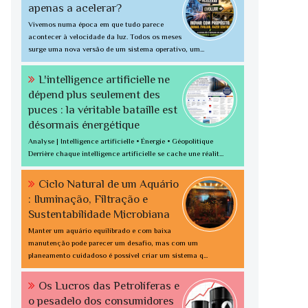
apenas a acelerar?
Vivemos numa época em que tudo parece
acontecer à velocidade da luz. Todos os meses
surge uma nova versão de um sistema operativo, um...
L'intelligence artificielle ne
dépend plus seulement des
puces : la véritable bataille est
désormais énergétique
Analyse | Intelligence artificielle • Énergie • Géopolitique
Derrière chaque intelligence artificielle se cache une réalit...
Ciclo Natural de um Aquário
: Iluminação, Filtração e
Sustentabilidade Microbiana
Manter um aquário equilibrado e com baixa
manutenção pode parecer um desafio, mas com um
planeamento cuidadoso é possível criar um sistema q...
Os Lucros das Petrolíferas e
o pesadelo dos consumidores