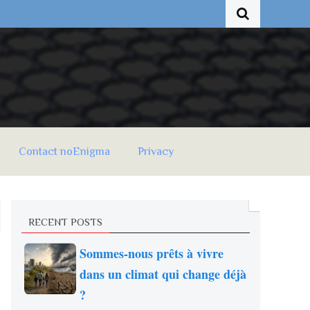
Contact noEnigma
Privacy
RECENT POSTS
Sommes-nous prêts à vivre
dans un climat qui change déjà
?