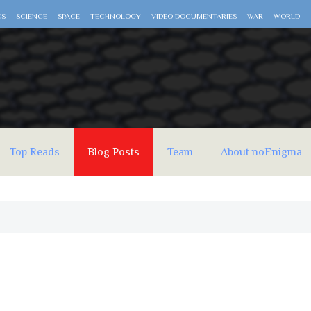
CS
SCIENCE
SPACE
TECHNOLOGY
VIDEO DOCUMENTARIES
WAR
WORLD
Top Reads
Blog Posts
Team
About noEnigma