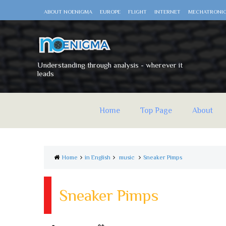
ABOUT NOENIGMA
EUROPE
FLIGHT
INTERNET
MECHATRONI
Understanding through analysis - wherever it
leads
Home
Top Page
About
Home
in English
music
Sneaker Pimps
Sneaker Pimps