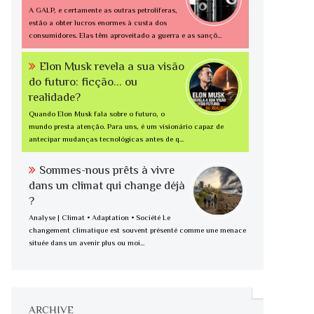
A GALP, e certamente as outras petrolíferas,
estão a obter lucros enormes à custa dos
consumidores. Elas têm aproveitado a guerra e as sançõ...
Elon Musk revela a sua visão
do futuro: ficção... ou
realidade?
Quando Elon Musk fala sobre o futuro, o
mundo presta atenção. Para uns, é um visionário capaz de
antecipar mudanças tecnológicas antes de q...
Sommes-nous prêts à vivre
dans un climat qui change déjà
?
Analyse | Climat • Adaptation • Société Le
changement climatique est souvent présenté comme une menace
située dans un avenir plus ou moi...
ARCHIVE