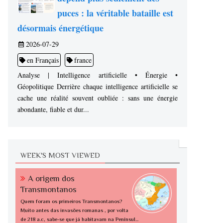
puces : la véritable bataille est
désormais énergétique
2026-07-29
en Français
france
Analyse | Intelligence artificielle • Énergie •
Géopolitique Derrière chaque intelligence artificielle se
cache une réalité souvent oubliée : sans une énergie
abondante, fiable et dur...
WEEK'S MOST VIEWED
A origem dos
Transmontanos
Quem foram os primeiros Transmontanos?
Muito antes das invasões romanas , por volta
de 218 a.c, sabe-se que já habitavam na Penínsul...