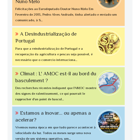
Nuno Melo
Felicitações ao Eurodeputado Doutor Nuno Melo Em
Fevereiro de 2013, Pedro Alves Andrade, tinha alertado e enviado um
comunicado, à S...
A Desindustrialização de
Portugal
Para que a reindustrialização de Portugal e a
recuperação da agricultura e pescas seja possível, é
necessário que o comercio internaciona...
Climat : L' AMOC est-il au bord du
basculement ?
Des recherches récentes indiquent que l'AMOC montre
des signes de ralentissement, ce qui pourrait le
rapprocher d'un point de bascul...
Estamos a inovar... ou apenas a
acelerar?
Vivemos numa época em que tudo parece acontecer à
velocidade da luz. Todos os meses surge uma nova
versão de um sistema operativo, um...