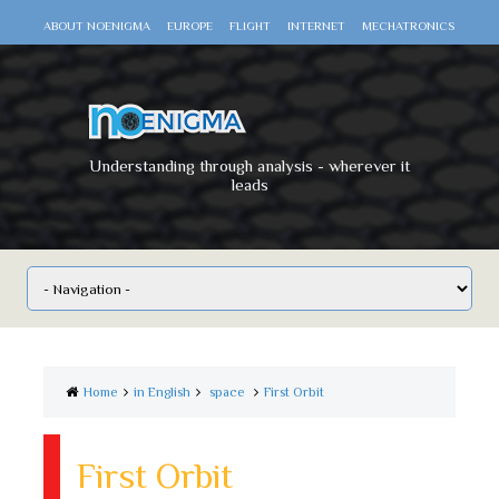
ABOUT NOENIGMA
EUROPE
FLIGHT
INTERNET
MECHATRONICS
SCIENCE
SPACE
TECHNOLOGY
VIDEO DOCUMENTARIES
WAR
WORLD
Understanding through analysis - wherever it
leads
Home
in English
space
First Orbit
First Orbit