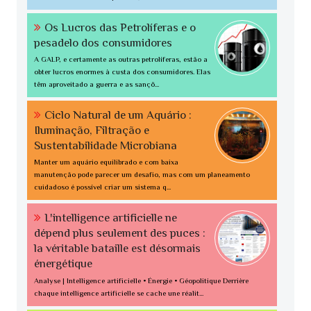
Os Lucros das Petrolíferas e o
pesadelo dos consumidores
A GALP, e certamente as outras petrolíferas, estão a
obter lucros enormes à custa dos consumidores. Elas
têm aproveitado a guerra e as sançõ...
Ciclo Natural de um Aquário :
Iluminação, Filtração e
Sustentabilidade Microbiana
Manter um aquário equilibrado e com baixa
manutenção pode parecer um desafio, mas com um planeamento
cuidadoso é possível criar um sistema q...
L'intelligence artificielle ne
dépend plus seulement des puces :
la véritable bataille est désormais
énergétique
Analyse | Intelligence artificielle • Énergie • Géopolitique Derrière
chaque intelligence artificielle se cache une réalit...