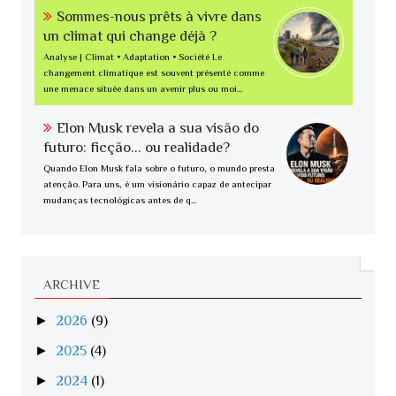
Sommes-nous prêts à vivre dans
un climat qui change déjà ?
Analyse | Climat • Adaptation • Société Le
changement climatique est souvent présenté comme
une menace située dans un avenir plus ou moi...
Elon Musk revela a sua visão do
futuro: ficção... ou realidade?
Quando Elon Musk fala sobre o futuro, o mundo presta
atenção. Para uns, é um visionário capaz de antecipar
mudanças tecnológicas antes de q...
ARCHIVE
►
2026
(9)
►
2025
(4)
►
2024
(1)