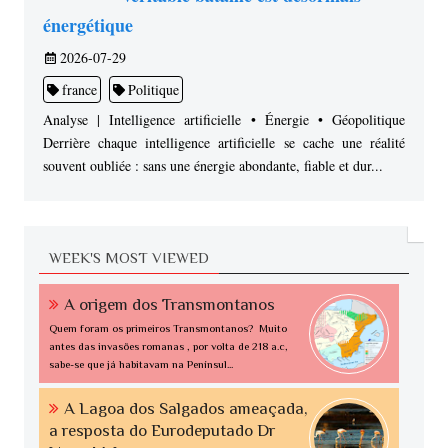
énergétique
2026-07-29
france
Politique
Analyse | Intelligence artificielle • Énergie • Géopolitique
Derrière chaque intelligence artificielle se cache une réalité
souvent oubliée : sans une énergie abondante, fiable et dur...
WEEK'S MOST VIEWED
A origem dos Transmontanos
Quem foram os primeiros Transmontanos? Muito
antes das invasões romanas , por volta de 218 a.c,
sabe-se que já habitavam na Penínsul...
A Lagoa dos Salgados ameaçada,
a resposta do Eurodeputado Dr