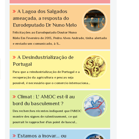
A Lagoa dos Salgados
ameaçada, a resposta do
Eurodeputado Dr Nuno Melo
Felicitações ao Eurodeputado Doutor Nuno
Melo Em Fevereiro de 2013, Pedro Alves Andrade, tinha alertado
e enviado um comunicado, à S...
A Desindustrialização de
Portugal
Para que a reindustrialização de Portugal e a
recuperação da agricultura e pescas seja
possível, é necessário que o comercio internaciona...
Climat : L' AMOC est-il au
bord du basculement ?
Des recherches récentes indiquent que l'AMOC
montre des signes de ralentissement, ce qui
pourrait le rapprocher d'un point de bascul...
Estamos a inovar... ou