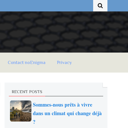
Contact noEnigma
Privacy
RECENT POSTS
Sommes-nous prêts à vivre
dans un climat qui change déjà
?