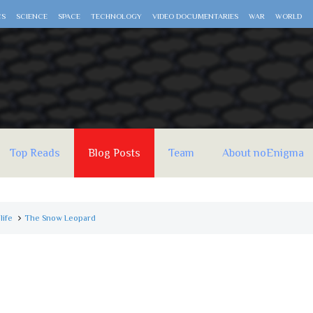
CS
SCIENCE
SPACE
TECHNOLOGY
VIDEO DOCUMENTARIES
WAR
WORLD
Top Reads
Blog Posts
Team
About noEnigma
life
The Snow Leopard