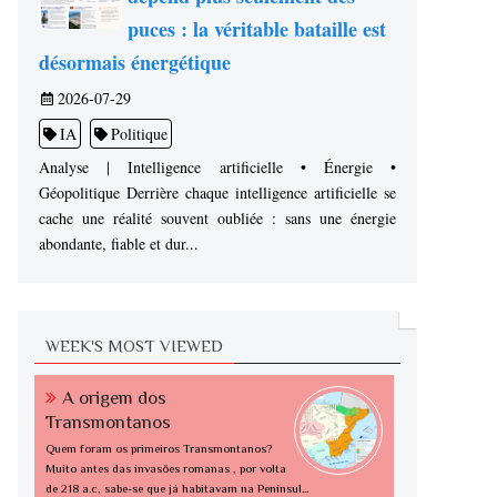
puces : la véritable bataille est
désormais énergétique
2026-07-29
IA
Politique
Analyse | Intelligence artificielle • Énergie •
Géopolitique Derrière chaque intelligence artificielle se
cache une réalité souvent oubliée : sans une énergie
abondante, fiable et dur...
WEEK'S MOST VIEWED
A origem dos
Transmontanos
Quem foram os primeiros Transmontanos?
Muito antes das invasões romanas , por volta
de 218 a.c, sabe-se que já habitavam na Penínsul...