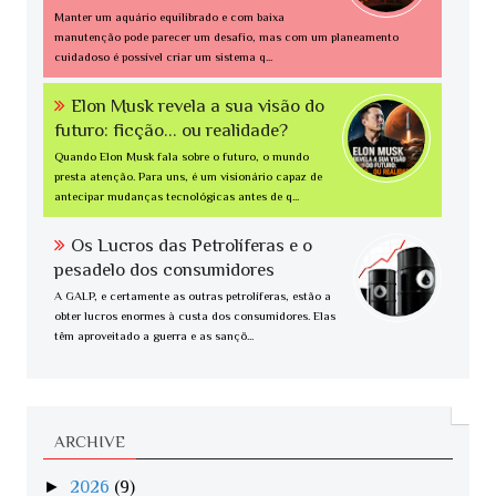
Manter um aquário equilibrado e com baixa
manutenção pode parecer um desafio, mas com um planeamento
cuidadoso é possível criar um sistema q...
Elon Musk revela a sua visão do
futuro: ficção... ou realidade?
Quando Elon Musk fala sobre o futuro, o mundo
presta atenção. Para uns, é um visionário capaz de
antecipar mudanças tecnológicas antes de q...
Os Lucros das Petrolíferas e o
pesadelo dos consumidores
A GALP, e certamente as outras petrolíferas, estão a
obter lucros enormes à custa dos consumidores. Elas
têm aproveitado a guerra e as sançõ...
ARCHIVE
►
2026
(9)