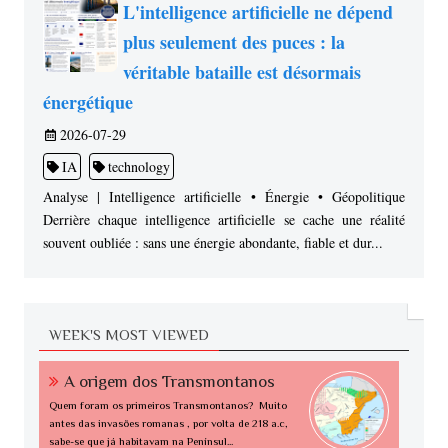
L'intelligence artificielle ne dépend
plus seulement des puces : la
véritable bataille est désormais
énergétique
2026-07-29
IA
technology
Analyse | Intelligence artificielle • Énergie • Géopolitique
Derrière chaque intelligence artificielle se cache une réalité
souvent oubliée : sans une énergie abondante, fiable et dur...
WEEK'S MOST VIEWED
A origem dos Transmontanos
Quem foram os primeiros Transmontanos? Muito
antes das invasões romanas , por volta de 218 a.c,
sabe-se que já habitavam na Penínsul...