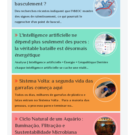
basculement ?
Des recherches récentes indiquent que l'AMOC montre
des signes de ralentissement, ce qui pourrait le
rapprocher d'un point de bascul...
L'intelligence artificielle ne
dépend plus seulement des puces :
la véritable bataille est désormais
énergétique
Analyse | Intelligence artificielle • Énergie • Géopolitique Derrière
chaque intelligence artificielle se cache une réalit...
Sistema Volta: a segunda vida das
garrafas começa aqui
Todos os dias, milhares de garrafas de plástico e
latas entram no Sistema Volta . Para a maioria das
pessoas, o processo parece terminar no...
Ciclo Natural de um Aquário :
Iluminação, Filtração e
Sustentabilidade Microbiana