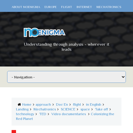
ABOUT NOENIGMA
EUROPE
FLIGHT
INTERNET
MECHATRONICS
SCIENCE
SPACE
TECHNOLOGY
VIDEO DOCUMENTARIES
WAR
WORLD
Understanding through analysis - wherever it
leads
Home
approach
Doc En
flight
in English
Landing
Mechatronics
SCIENCE
space
Take off
technology
TED
Video documentaries
Colonizing the
Red Planet