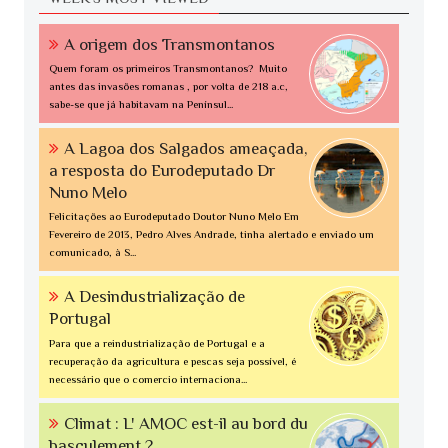
A origem dos Transmontanos
Quem foram os primeiros Transmontanos? Muito
antes das invasões romanas , por volta de 218 a.c,
sabe-se que já habitavam na Penínsul...
A Lagoa dos Salgados ameaçada,
a resposta do Eurodeputado Dr
Nuno Melo
Felicitações ao Eurodeputado Doutor Nuno Melo Em
Fevereiro de 2013, Pedro Alves Andrade, tinha alertado e enviado um
comunicado, à S...
A Desindustrialização de
Portugal
Para que a reindustrialização de Portugal e a
recuperação da agricultura e pescas seja possível, é
necessário que o comercio internaciona...
Climat : L' AMOC est-il au bord du
basculement ?