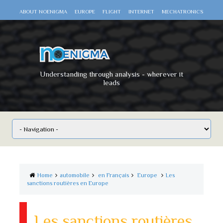
ABOUT NOENIGMA
EUROPE
FLIGHT
INTERNET
MECHATRONICS
SCIENCE
SPACE
TECHNOLOGY
VIDEO DOCUMENTARIES
WAR
WORLD
Understanding through analysis - wherever it
leads
Home
automobile
en Français
Europe
Les
sanctions routières en Europe
Les sanctions routières