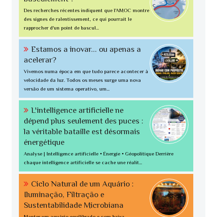
Des recherches récentes indiquent que l'AMOC montre
des signes de ralentissement, ce qui pourrait le
rapprocher d'un point de bascul...
Estamos a inovar... ou apenas a
acelerar?
Vivemos numa época em que tudo parece acontecer à
velocidade da luz. Todos os meses surge uma nova
versão de um sistema operativo, um...
L'intelligence artificielle ne
dépend plus seulement des puces :
la véritable bataille est désormais
énergétique
Analyse | Intelligence artificielle • Énergie • Géopolitique Derrière
chaque intelligence artificielle se cache une réalit...
Ciclo Natural de um Aquário :
Iluminação, Filtração e
Sustentabilidade Microbiana
Manter um aquário equilibrado e com baixa