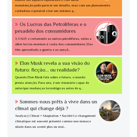
manutenção pode parecer um desafio, mas com um planeamento
cuidadoso é possível criar um sistema q...
Os Lucros das Petrolíferas e o
pesadelo dos consumidores
A GALP, e certamente as outras petrolíferas, estão a
obter lucros enormes à custa dos consumidores. Elas
têm aproveitado a guerra e as sançõ...
Elon Musk revela a sua visão do
futuro: ficção... ou realidade?
Quando Elon Musk fala sobre o futuro, o mundo
presta atenção. Para uns, é um visionário capaz de
antecipar mudanças tecnológicas antes de q...
Sommes-nous prêts à vivre dans un
climat qui change déjà ?
Analyse | Climat • Adaptation • Société Le changement
climatique est souvent présenté comme une menace
située dans un avenir plus ou moi...