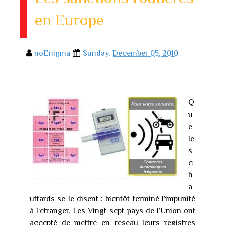
en Europe
noEnigma
Sunday, December 05, 2010
Q
u
e
le
s
c
h
a
uffards se le disent : bientôt terminé l’impunité
à l‘étranger. Les Vingt-sept pays de l’Union ont
accepté de mettre en réseau leurs registres