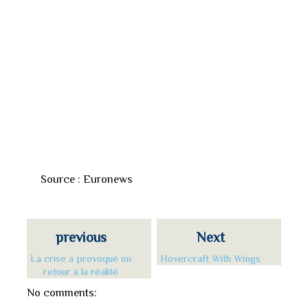
Source : Euronews
previous
Next
La crise a provoqué un
Hovercraft With Wings
retour à la réalité
No comments: