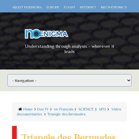
ABOUT NOENIGMA
EUROPE
FLIGHT
INTERNET
MECHATRONICS
SCIENCE
SPACE
TECHNOLOGY
VIDEO DOCUMENTARIES
WAR
WORLD
Understanding through analysis - wherever it
leads
Home
Doc Fr
en Français
SCIENCE
UFO
Video
documentaries
Triangle des Bermudes
Triangle des Bermudes