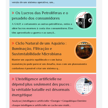
versão de um sistema operativo, um...
Os Lucros das Petrolíferas e o
pesadelo dos consumidores
A GALP, e certamente as outras petrolíferas, estão a
obter lucros enormes à custa dos consumidores. Elas
têm aproveitado a guerra e as sançõ...
Ciclo Natural de um Aquário :
Iluminação, Filtração e
Sustentabilidade Microbiana
Manter um aquário equilibrado e com baixa
manutenção pode parecer um desafio, mas com um planeamento
cuidadoso é possível criar um sistema q...
L'intelligence artificielle ne
dépend plus seulement des puces :
la véritable bataille est désormais
énergétique
Analyse | Intelligence artificielle • Énergie • Géopolitique Derrière
chaque intelligence artificielle se cache une réalit...