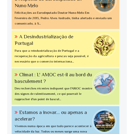
Nuno Melo
Felicitações ao Eurodeputado Doutor Nuno Melo Em
Fevereiro de 2013, Pedro Alves Andrade, tinha alertado e enviado um
comunicado, à S...
A Desindustrialização de
Portugal
Para que a reindustrialização de Portugal e a
recuperação da agricultura e pescas seja possível, é
necessário que o comercio internaciona...
Climat : L' AMOC est-il au bord du
basculement ?
Des recherches récentes indiquent que l'AMOC montre
des signes de ralentissement, ce qui pourrait le
rapprocher d'un point de bascul...
Estamos a inovar... ou apenas a
acelerar?
Vivemos numa época em que tudo parece acontecer à
velocidade da luz. Todos os meses surge uma nova