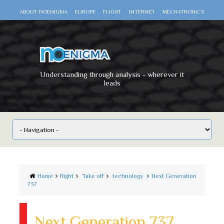
ABOUT NOENIGMA
EUROPE
FLIGHT
INTERNET
MECHATRONICS
SCIENCE
SPACE
TECHNOLOGY
VIDEO DOCUMENTARIES
WAR
WORLD
Understanding through analysis - wherever it
leads
Home
flight
Take off
technology
Next Generation
737
Next Generation 737