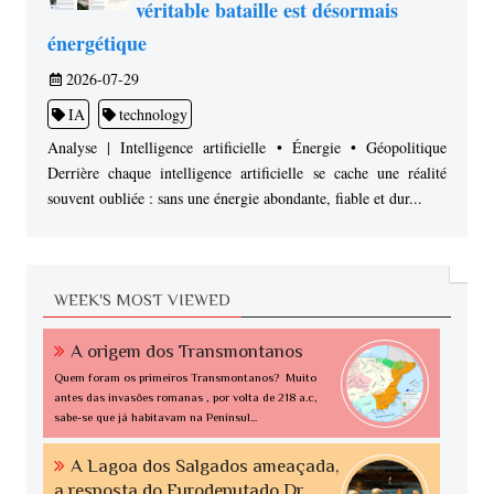
véritable bataille est désormais
énergétique
2026-07-29
IA
technology
Analyse | Intelligence artificielle • Énergie • Géopolitique
Derrière chaque intelligence artificielle se cache une réalité
souvent oubliée : sans une énergie abondante, fiable et dur...
WEEK'S MOST VIEWED
A origem dos Transmontanos
Quem foram os primeiros Transmontanos? Muito
antes das invasões romanas , por volta de 218 a.c,
sabe-se que já habitavam na Penínsul...
A Lagoa dos Salgados ameaçada,
a resposta do Eurodeputado Dr