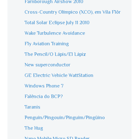
Farnborough Airshow 2010
Cross-Country Olímpico (XCO), em Vila Flôr
Total Solar Eclipse July 11 2010
Wake Turbulence Avoidance
Fly Aviation Training
The Pencil/O Lápis/El Lápiz
New superconductor
GE Electric Vehicle WattStation
Windows Phone 7
Falência do BCP?
Taranis
Penguin/Pingouin/Pinguim/Pingüino
The Hug
Nano Mobile Micro SD Reader